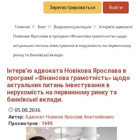
Зарегистрироваться
Войти
Главная
Блог
Видеоконсультация
Інтерв’ю адвоката
Новікова Ярослава в програмі «Фінансова грамотність» щодо
актуальних питань інвестування в нерухомість на первинному
ринку та банківські вклади.
Інтерв’ю адвоката Новікова Ярослава в
програмі «Фінансова грамотність» щодо
актуальних питань інвестування в
нерухомість на первинному ринку та
банківські вклади.
05.08.2016
Автор:
Адвокат Новіков Ярослав Анатолійович
Просмотров :
1695