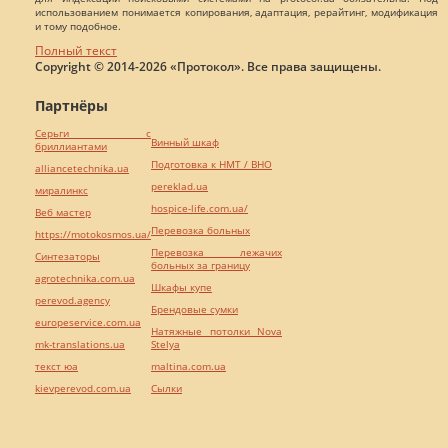
использованием понимается копирования, адаптация, рерайтинг, модификация
и тому подобное.
Полный текст
Copyright © 2014-2026 «Протокол». Все права защищены.
Партнёры
Серьги с
Винный шкаф
бриллиантами
Подготовка к НМТ / ВНО
alliancetechnika.ua
pereklad.ua
миралинкс
hospice-life.com.ua/
Веб мастер
Перевозка больных
https://motokosmos.ua/
Перевозка лежачих
Синтезаторы
больных за границу
agrotechnika.com.ua
Шкафы купе
perevod.agency
Брендовые сумки
europeservice.com.ua
Натяжные потолки Nova
mk-translations.ua
Stelya
текст юа
maltina.com.ua
kievperevod.com.ua
Cылки