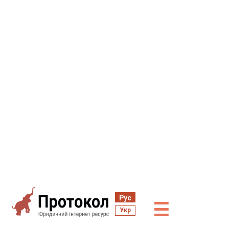
Рус
☰
Укр