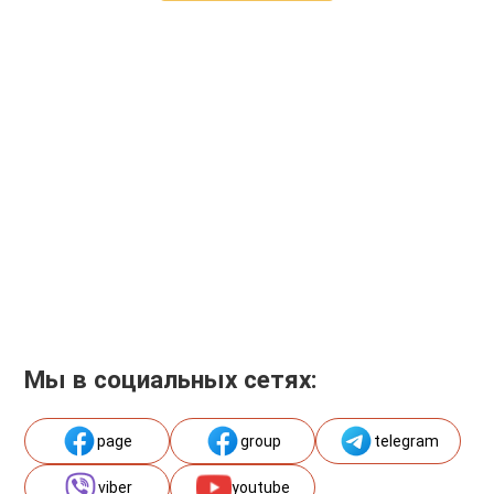
Мы в социальных сетях:
page
group
telegram
viber
youtube