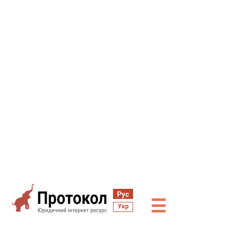
Рус
☰
Укр