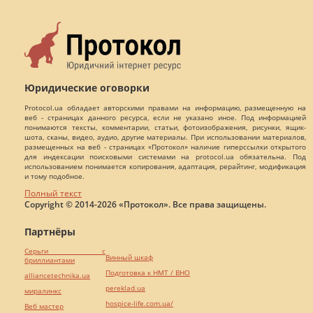
Юридические оговорки
Protocol.ua обладает авторскими правами на информацию, размещенную на
веб - страницах данного ресурса, если не указано иное. Под информацией
понимаются тексты, комментарии, статьи, фотоизображения, рисунки, ящик-
шота, сканы, видео, аудио, другие материалы. При использовании материалов,
размещенных на веб - страницах «Протокол» наличие гиперссылки открытого
для индексации поисковыми системами на protocol.ua обязательна. Под
использованием понимается копирования, адаптация, рерайтинг, модификация
и тому подобное.
Полный текст
Copyright © 2014-2026 «Протокол». Все права защищены.
Партнёры
Серьги с
Винный шкаф
бриллиантами
Подготовка к НМТ / ВНО
alliancetechnika.ua
pereklad.ua
миралинкс
hospice-life.com.ua/
Веб мастер