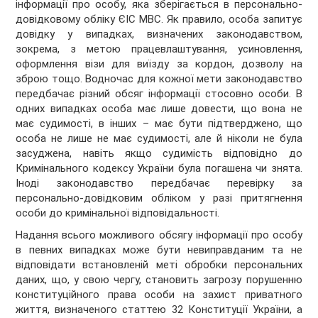
інформації про особу, яка зберігається в персонально-
довідковому обліку ЄІС МВС. Як правило, особа запитує
довідку у випадках, визначених законодавством,
зокрема, з метою працевлаштування, усиновлення,
оформлення візи для виїзду за кордон, дозволу на
зброю тощо. Водночас для кожної мети законодавство
передбачає різний обсяг інформації стосовно особи. В
одних випадках особа має лише довести, що вона не
має судимості, в інших – має бути підтверджено, що
особа не лише не має судимості, але й ніколи не була
засуджена, навіть якщо судимість відповідно до
Кримінального кодексу України була погашена чи знята.
Іноді законодавство передбачає перевірку за
персонально-довідковим обліком у разі притягнення
особи до кримінальної відповідальності.
Надання всього можливого обсягу інформації про особу
в певних випадках може бути невиправданим та не
відповідати встановленій меті обробки персональних
даних, що, у свою чергу, становить загрозу порушенню
конституційного права особи на захист приватного
життя, визначеного статтею 32 Конституції України, а