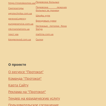
Перевозка больных
https://motokosmos.ua/
Перевозка лежачих
Синтезаторы
больных за границу
agrotechnika.com.ua
Шкафы купе
perevod.agency
Брендовые сумки
europeservice.com.ua
Натяжные потолки Nova
mk-translations.ua
Stelya
текст юа
maltina.com.ua
kievperevod.com.ua
Cылки
О проекте
О ресурсе “Протокол”
Команда "Протокол"
Карта Сайту
Реклама на "Протокол"
Тендер на юридическую услугу
Пользовательское соглашение