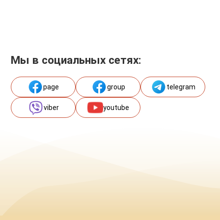
Мы в социальных сетях:
page
group
telegram
viber
youtube