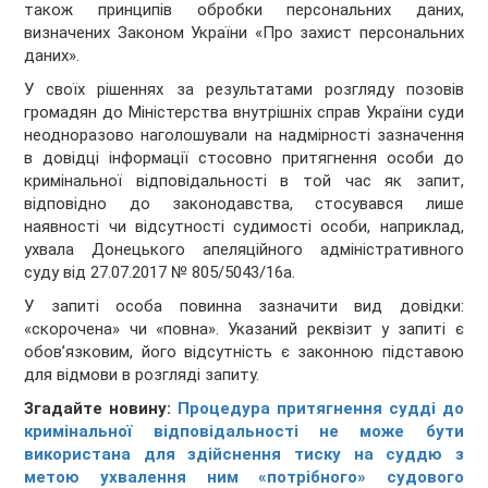
також принципів обробки персональних даних,
визначених Законом України «Про захист персональних
даних».
У своїх рішеннях за результатами розгляду позовів
громадян до Міністерства внутрішніх справ України суди
неодноразово наголошували на надмірності зазначення
в довідці інформації стосовно притягнення особи до
кримінальної відповідальності в той час як запит,
відповідно до законодавства, стосувався лише
наявності чи відсутності судимості особи, наприклад,
ухвала Донецького апеляційного адміністративного
суду від 27.07.2017 № 805/5043/16а.
У запиті особа повинна зазначити вид довідки:
«скорочена» чи «повна». Указаний реквізит у запиті є
обов’язковим, його відсутність є законною підставою
для відмови в розгляді запиту.
Згадайте новину:
Процедура притягнення судді до
кримінальної відповідальності не може бути
використана для здійснення тиску на суддю з
метою ухвалення ним «потрібного» судового