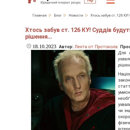
☰
Укр
Главная
Блог
Новости
Хтось забув ст. 126 КУ
Хтось забув ст. 126 КУ! Суддів буду
рішення...
18.10.2023
Автор:
Лента от Протокола
Про
Для с
ухвал
рішен
Націо
зако
статт
умис
необ
ухвал
чи ін
охоро
фізич
інтер