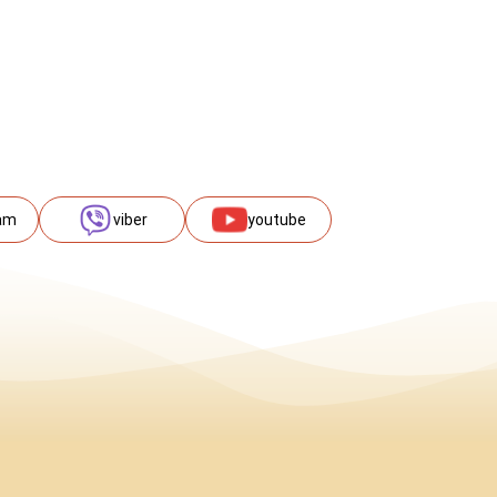
am
viber
youtube