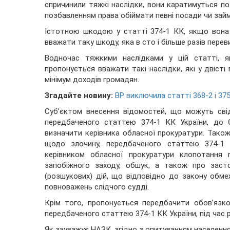
спричинили тяжкі наслідки, вони каратимуться по
позбавленням права обіймати певні посади чи займ
Істотною шкодою у статті 374-1 КК, якщо вона п
вважати таку шкоду, яка в сто і більше разів пер
Водночас тяжкими наслідками у цій статті, я
пропонується вважати такі наслідки, які у двіст
мінімум доходів громадян.
Згадайте новину:
ВР виключила статті 368-2 і 37
Суб’єктом внесення відомостей, що можуть сві
передбаченого статтею 374-1 КК України, до 
визначити керівника обласної прокуратури. Тако
щодо злочину, передбаченого статтею 374-1 К
керівником обласної прокуратури клопотання
запобіжного заходу, обшук, а також про засто
(розшукових) дій, що відповідно до закону обме
повноважень слідчого судді.
Крім того, пропонується передбачити обов’язко
передбаченого статтею 374-1 КК України, під час 
Як зауважує НАЗК, згідно з опитуванням населення 