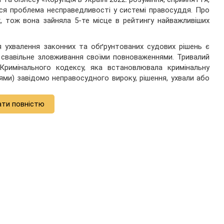
я проблема несправедливості у системі правосуддя. Про
, тож вона зайняла 5-те місце в рейтингу найважливіших
я ухвалення законних та обґрунтованих судових рішень є
а свавільне зловживання своїми повноваженнями. Тривалий
Кримінального кодексу, яка встановлювала кримінальну
ми) завідомо неправосудного вироку, рішення, ухвали або
ати повністю