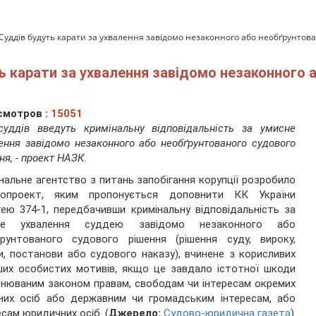
! Суддів будуть карати за ухвалення завідомо незаконного або необґрунтова
ть карати за ухвалення завідомо незаконного
смотров :
15051
уддів введуть кримінальну відповідальність за умисне
ення завідомо незаконного або необґрунтованого судового
ня, - проект НАЗК.
нальне агентство з питань запобігання корупції розробило
нопроект, яким пропонується доповнити КК України
ею 374-1, передбачивши кримінальну відповідальність за
не ухвалення суддею завідомо незаконного або
ґрунтованого судового рішення (рішення суду, вироку,
и, постанови або судового наказу), вчинене з корисливих
ших особистих мотивів, якщо це завдало істотної шкоди
нюваним законом правам, свободам чи інтересам окремих
них осіб або державним чи громадським інтересам, або
есам юридичних осіб. (
Джерело:
Судово-юридична газета
)