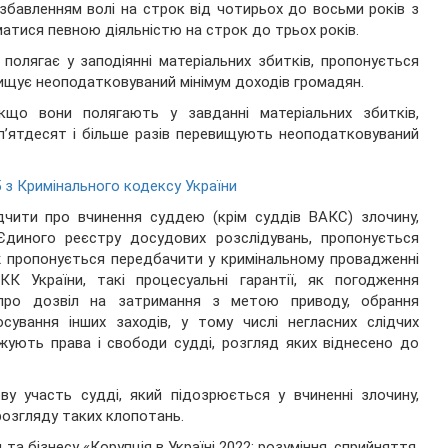
збавленням волі на строк від чотирьох до восьми років з
атися певною діяльністю на строк до трьох років.
олягає у заподіянні матеріальних збитків, пропонується
евищує неоподатковуваний мінімум доходів громадян.
кщо вони полягають у завданні матеріальних збитків,
і п’ятдесят і більше разів перевищують неоподатковуваний
5 з Кримінального кодексу України
дчити про вчинення суддею (крім суддів ВАКС) злочину,
Єдиного реєстру досудових розслідувань, пропонується
ж пропонується передбачити у кримінальному провадженні
К України, такі процесуальні гарантії, як погодження
 про дозвіл на затримання з метою приводу, обрання
сування інших заходів, у тому числі негласних слідчих
жують права і свободи судді, розгляд яких віднесено до
ву участь судді, який підозрюється у вчиненні злочину,
розгляду таких клопотань.
та бізнесу «Корупція в Україні 2022: розуміння, сприйняття,