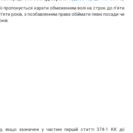
дії пропонується карати обмеженням волі на строк до п'яти
п'яти років, з позбавленням права обіймати певні посади чи
ків.
, якщо зазначені у частині першій статті 374-1 КК дії