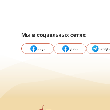
Мы в социальных сетях:
page
group
telegr