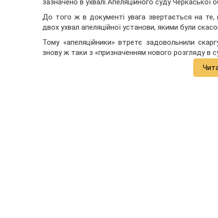
зазначено в ухвалі Апеляційного суду Черкаської о
До того ж в документі увага звертається на те, 
двох ухвал апеляційної установи, якими були скасо
Тому «апеляційники» втретє задовольнили скаргу
знову ж таки з «призначенням нового розгляду в су
Чит