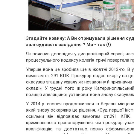
Згадайте новину: А Ви отримували рішення суд
залі судового засідання ? Ми - так (!)
Як пояснив доповідач у дисциплінарній справі, чле
процесуального кодексу колегія тричі повертала п
Уперше вона це зробила ще в жовтні 2013-го. В у
вимогам ст.291 КПК. Прокурор подав скаргу на це 
скасував згадану ухвалу як незаконну й призначив 
складі». У грудні того ж року Катеринопільськи
позиція апеляційної установи: вона знову скасувал
У 2014 р. епопея продовжилася: в березні місцев
який знову оскаржив це рішення. «Суд першої інст
оскільки він відповідає вимогам ст.291 КПК.
кримінального правопорушення, які прокурор ува
кваліфікацію та достатньо повно сформульов