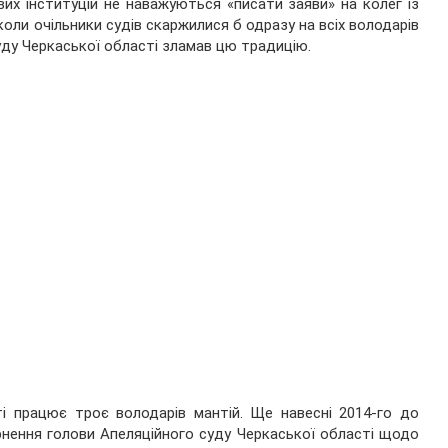
вих інституцій не наважуються «писати заяви» на колег із
 коли очільники судів скаржилися б одразу на всіх володарів
суду Черкаської області зламав цю традицію.
ті працює троє володарів мантій. Ще навесні 2014-го до
ернення голови Апеляційного суду Черкаської області щодо