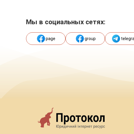
Мы в социальных сетях:
page
group
telegr