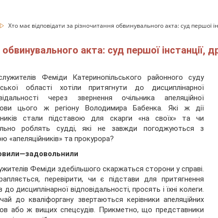
Хто має відповідати за різночитання обвинувального акта: суд першої ін
обвинувального акта: суд першої інстанції, д
 служителів Феміди Катеринопільського районного суду
аської області хотіли притягнути до дисциплінарної
овідальності через звернення очільника апеляційної
нови цього ж регіону Володимира Бабенка. Які ж дії
нників стали підставою для скарги «на своїх» та чи
ильно роблять судді, які не завжди погоджуються з
ю «апеляційників» та прокурора?
овили—задовольнили
ужителів Феміди здебільшого скаржаться сторони у справі.
рапляється, перевірити, чи є підстави для притягнення
в до дисциплінарної відповідальності, просять і їхні колеги.
чай до кваліфоргану звертаються керівники апеляційних
ов або ж вищих спецсудів. Прикметно, що представники