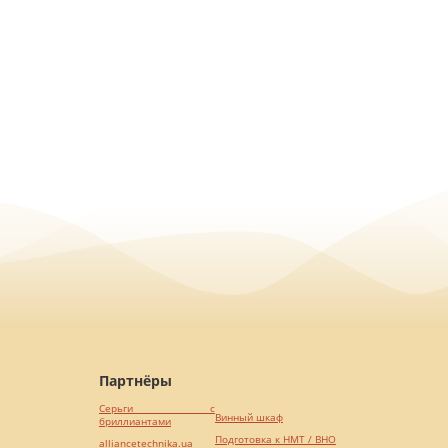
Партнёры
Серьги с
Винный шкаф
бриллиантами
Подготовка к НМТ / ВНО
alliancetechnika.ua