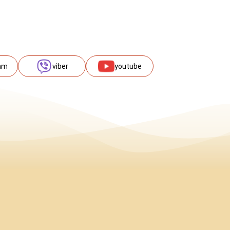
am
viber
youtube