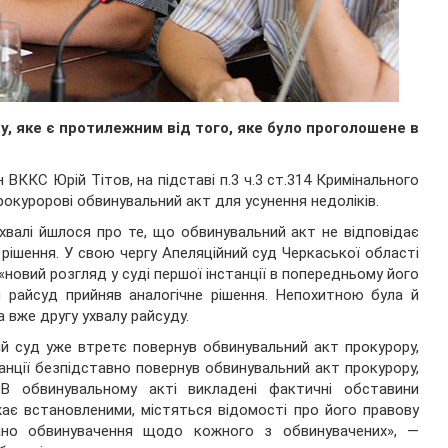
у, яке є протилежним від того, яке було проголошене в
н ВККС Юрій Тітов, на підставі п.3 ч.3 ст.314 Кримінального
рокуророві обвинувальний акт для усунення недоліків.
хвалі йшлося про те, що обвинувальний акт не відповідає
рішення. У свою чергу Апеляційний суд Черкаської області
«новий розгляд у суді першої інстанції в попередньому його
й райсуд прийняв аналогічне рішення. Непохитною була й
а вже другу ухвалу райсуду.
ий суд уже втретє повернув обвинувальний акт прокурору,
анції безпідставно повернув обвинувальний акт прокурору,
 В обвинувальному акті викладені фактичні обставини
жає встановленими, містяться відомості про його правову
ано обвинувачення щодо кожного з обвинувачених», —