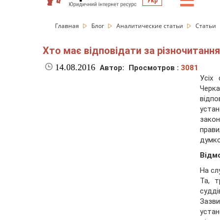
☰
Укр
Главная
Блог
Аналитические статьи
Статьи
Хто має відповідати за різночитання 
14.08.2016
Автор:
Просмотров :
3081
Усіх
Черк
відп
уста
зако
прав
думко
Відм
На сл
Та, т
судді
Зазви
устан