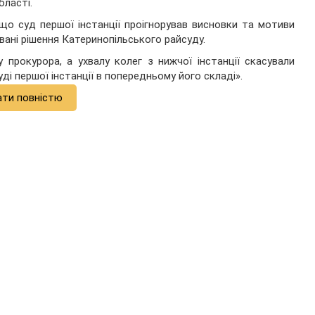
бласті.
що суд першої інстанції проігнорував висновки та мотиви
вані рішення Катеринопільського райсуду.
 прокурора, а ухвалу колег з нижчої інстанції скасували
ді першої інстанції в попередньому його складі».
ати повністю