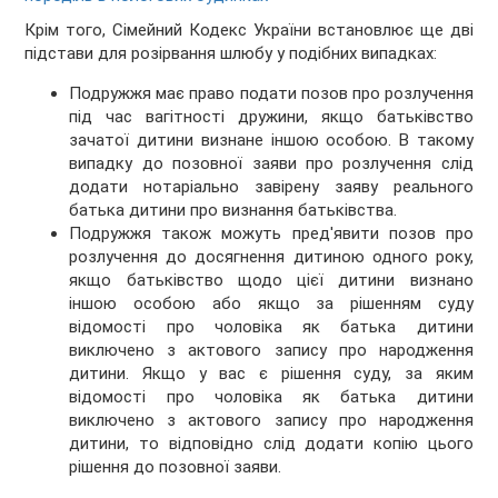
Крім того, Сімейний Кодекс України встановлює ще дві
підстави для розірвання шлюбу у подібних випадках:
Подружжя має право подати позов про розлучення
під час вагітності дружини, якщо батьківство
зачатої дитини визнане іншою особою. В такому
випадку до позовної заяви про розлучення слід
додати нотаріально завірену заяву реального
батька дитини про визнання батьківства.
Подружжя також можуть пред'явити позов про
розлучення до досягнення дитиною одного року,
якщо батьківство щодо цієї дитини визнано
іншою особою або якщо за рішенням суду
відомості про чоловіка як батька дитини
виключено з актового запису про народження
дитини. Якщо у вас є рішення суду, за яким
відомості про чоловіка як батька дитини
виключено з актового запису про народження
дитини, то відповідно слід додати копію цього
рішення до позовної заяви.