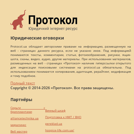
Юридические оговорки
Protocol.ua обладает авторскими правами на информацию, размещенную на
веб - страницах данного ресурса, если не указано иное. Под информацией
понимаются тексты, комментарии, статьи, фотоизображения, рисунки, ящик-
шота, сканы, видео, аудио, другие материалы. При использовании материалов,
размещенных на веб - страницах «Протокол» наличие гиперссылки открытого
для индексации поисковыми системами на protocol.ua обязательна. Под
использованием понимается копирования, адаптация, рерайтинг, модификация
и тому подобное.
Полный текст
Copyright © 2014-2026 «Протокол». Все права защищены.
Партнёры
Серьги с
Винный шкаф
бриллиантами
Подготовка к НМТ / ВНО
alliancetechnika.ua
pereklad.ua
миралинкс
hospice-life.com.ua/
Веб мастер