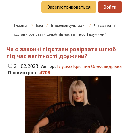
Зарегистрироваться
Войти
Главная
Блог
Видеоконсультация
Чи є законні
підстави розірвати шлюб під час вагітності дружини?
Чи є законні підстави розірвати шлюб
під час вагітності дружини?
21.02.2023
Автор:
Глушко Крістіна Олександрівна
Просмотров :
4708