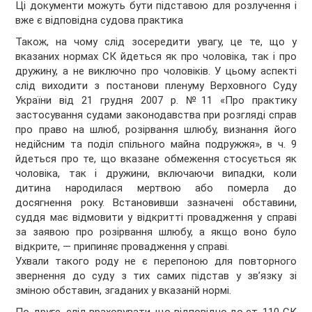
Ці документи можуть бути підставою для розлучення і
вже є відповідна судова практика
Також, на чому слід зосередити увагу, це те, що у
вказаних нормах СК йдеться як про чоловіка, так і про
дружину, а не виключно про чоловіків. У цьому аспекті
слід виходити з постанови пленуму Верховного Суду
України від 21 грудня 2007 р. №11 «Про практику
застосування судами законодавства при розгляді справ
про право на шлюб, розірвання шлюбу, визнання його
недійсним та поділ спільного майна подружжя», в ч. 9
йдеться про те, що вказане обмеження стосується як
чоловіка, так і дружини, включаючи випадки, коли
дитина народилася мертвою або померла до
досягнення року. Встановивши зазначені обставини,
суддя має відмовити у відкритті провадження у справі
за заявою про розірвання шлюбу, а якщо воно було
відкрите, — припиняє провадження у справі.
Ухвали такого роду не є перепоною для повторного
звернення до суду з тих самих підстав у зв’язку зі
зміною обставин, згаданих у вказаній нормі.