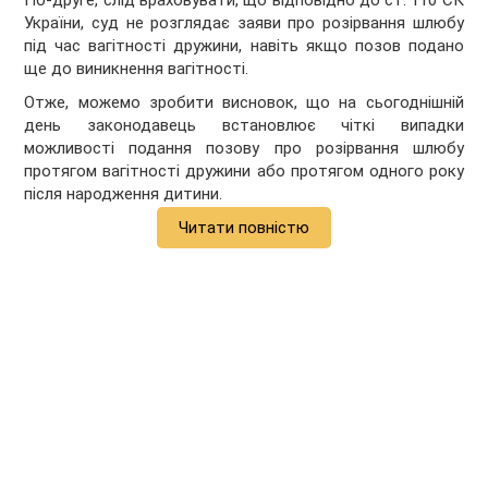
По-друге, слід враховувати, що відповідно до ст. 110 СК
України, суд не розглядає заяви про розірвання шлюбу
під час вагітності дружини, навіть якщо позов подано
ще до виникнення вагітності.
Отже, можемо зробити висновок, що на сьогоднішній
день законодавець встановлює чіткі випадки
можливості подання позову про розірвання шлюбу
протягом вагітності дружини або протягом одного року
після народження дитини.
Читати повністю