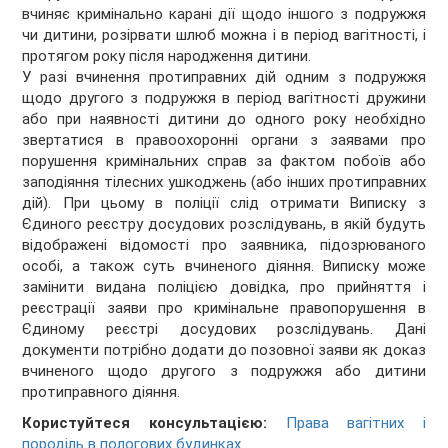
вчиняє кримінально карані дії щодо іншого з подружжя
чи дитини, розірвати шлюб можна і в період вагітності, і
протягом року після народження дитини.
У разі вчинення протиправних дій одним з подружжя
щодо другого з подружжя в період вагітності дружини
або при наявності дитини до одного року необхідно
звертатися в правоохоронні органи з заявами про
порушення кримінальних справ за фактом побоїв або
заподіяння тілесних ушкоджень (або інших протиправних
дій). При цьому в поліції слід отримати Виписку з
Єдиного реєстру досудових розслідувань, в якій будуть
відображені відомості про заявника, підозрюваного
особі, а також суть вчиненого діяння. Виписку може
замінити видана поліцією довідка, про прийняття і
реєстрації заяви про кримінальне правопорушення в
Єдиному реєстрі досудових розслідувань. Дані
документи потрібно додати до позовної заяви як доказ
вчиненого щодо другого з подружжя або дитини
протиправного діяння.
Користуйтеся консультацією:
Права вагітних і
породіль в пологових будинках