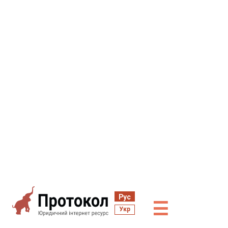
Рус
☰
Укр