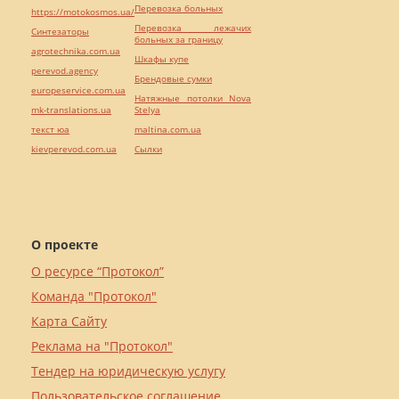
Перевозка больных
https://motokosmos.ua/
Перевозка лежачих
Синтезаторы
больных за границу
agrotechnika.com.ua
Шкафы купе
perevod.agency
Брендовые сумки
europeservice.com.ua
Натяжные потолки Nova
mk-translations.ua
Stelya
текст юа
maltina.com.ua
kievperevod.com.ua
Cылки
О проекте
О ресурсе “Протокол”
Команда "Протокол"
Карта Сайту
Реклама на "Протокол"
Тендер на юридическую услугу
Пользовательское соглашение