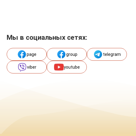
Мы в социальных сетях:
page
group
telegram
viber
youtube