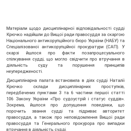
Матеріали щодо дисциплінарної відповідальності судді
Крючко надійшли до Вищої ради правосуддя за скаргою
Національного антикорупційного бюро України (НАБУ) та
Спеціалізованої антикорупційної прокуратури (САП). У
скарзі йшлося про факти позапроцесуального
спілкування судді, що могло свідчити про втручання в
діяльність суду та порушення принципів
неупередженості.
Дисциплінарна палата встановила в діях судді Наталії
Крючко склади дисциплінарних проступків,
передбачених пунктами 3 та 6 частини першої статті
106 Закону України «Про судоустрій і статус суддів».
Зокрема, йшлося про допущення поведінки, що
порочить звання судді та підриває авторитет
правосуддя, а також про неповідомлення Вищої ради
правосуддя та Генерального прокурора про випадки
втручання в діяльність судді.