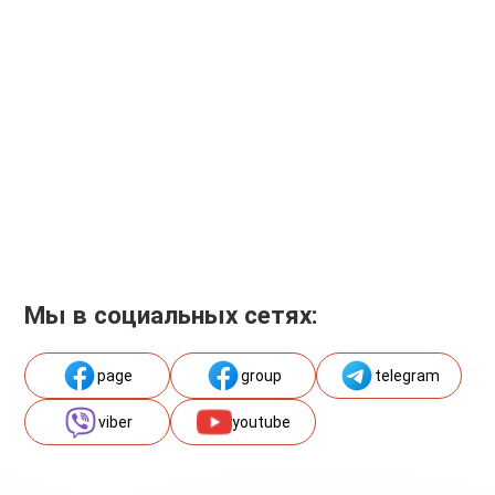
Мы в социальных сетях:
page
group
telegram
viber
youtube