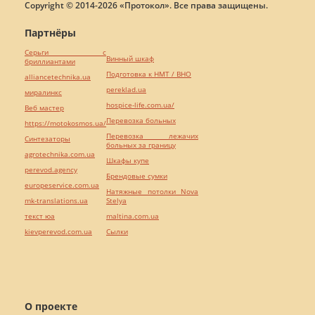
Copyright © 2014-2026 «Протокол». Все права защищены.
Партнёры
Серьги с
Винный шкаф
бриллиантами
Подготовка к НМТ / ВНО
alliancetechnika.ua
pereklad.ua
миралинкс
hospice-life.com.ua/
Веб мастер
Перевозка больных
https://motokosmos.ua/
Перевозка лежачих
Синтезаторы
больных за границу
agrotechnika.com.ua
Шкафы купе
perevod.agency
Брендовые сумки
europeservice.com.ua
Натяжные потолки Nova
mk-translations.ua
Stelya
текст юа
maltina.com.ua
kievperevod.com.ua
Cылки
О проекте