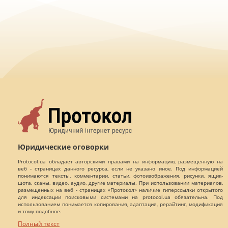
Юридические оговорки
Protocol.ua обладает авторскими правами на информацию, размещенную на
веб - страницах данного ресурса, если не указано иное. Под информацией
понимаются тексты, комментарии, статьи, фотоизображения, рисунки, ящик-
шота, сканы, видео, аудио, другие материалы. При использовании материалов,
размещенных на веб - страницах «Протокол» наличие гиперссылки открытого
для индексации поисковыми системами на protocol.ua обязательна. Под
использованием понимается копирования, адаптация, рерайтинг, модификация
и тому подобное.
Полный текст