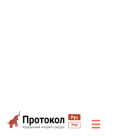
Рус
☰
Укр