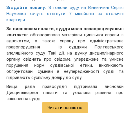
Згадайте новину:
З голови суду на Вінниччині Сергія
Науменка хочуть стягнути 7 мільйонів за столичні
квартири
За висновком палати, суддя мала позапроцесуальні
контакти:
обговорювала матеріали цивільної справи з
адвокатом, а також справу про адміністративне
правопорушення — із суддями Полтавського
апеляційного суду. Такі дії, на думку дисциплінарного
органу, свідчать про свідоме, упереджене та умисне
порушення норм суддівської етики, викликають
обґрунтовані сумніви в неупередженості судді та
підривають суспільну довіру до суду.
Вища рада правосуддя підтримала висновки
Дисциплінарної палати та ухвалила рішення про
звільнення судді.
Читати повністю