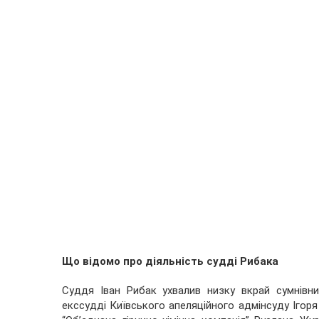
Що відомо про діяльність судді Рибака
Суддя Іван Рибак ухвалив низку вкрай сумнівни
екссудді Київського апеляційного адмінсуду Ігор