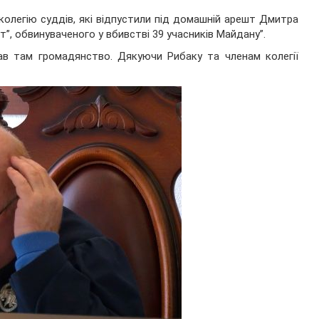
олегію суддів, які відпустили під домашній арешт Дмитра
”, обвинуваченого у вбивстві 39 учасників Майдану”.
ав там громадянство. Дякуючи Рибаку та членам колегії