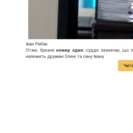
Іван Рибак
Отже, брехня
номер один
: суддя зазначає, що п
належить дружині Олені та сину Івану.
Чит