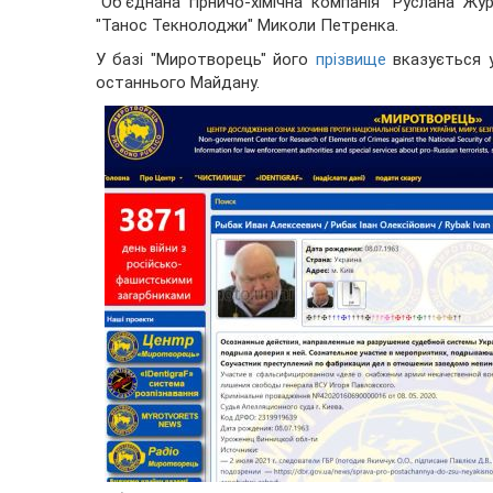
“Об’єднана гірничо-хімічна компанія” Руслана Ж
"Танос Текнолоджи" Миколи Петренка.
У базі "Миротворець" його
прізвище
вказується у
останнього Майдану.