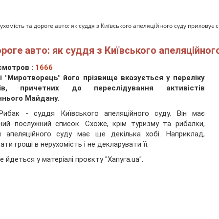
рухомість та дороге авто: як суддя з Київського апеляційного суду приховує
дороге авто: як суддя з Київського апеляційно
смотров :
1666
зі "Миротворець" його прізвище вказується у переліку
ів, причетних до переслідування активістів
ннього Майдану.
 Рибак - суддя Київського апеляційного суду. Він має
ний послужний список. Схоже, крім туризму та рибалки,
я апеляційного суду має ще декілька хобі. Наприклад,
ати гроші в нерухомість і не декларувати її.
е йдеться у матеріалі проєкту "Хапуга.ua".