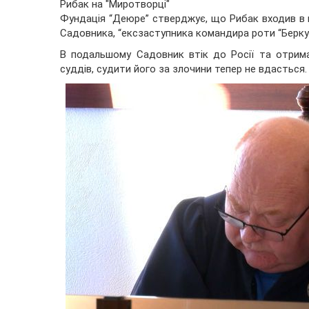
Рибак на "Миротворці"
Фундація “Деюре” стверджує, що Рибак входив в к
Садовника, “ексзаступника командира роти “Беркут
В подальшому Садовник втік до Росії та отрим
суддів, судити його за злочини тепер не вдасться.