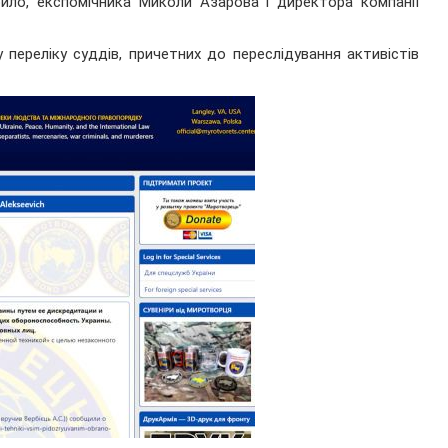
урило, експомічника Миколи Азарова і директора компанії
 переліку суддів, причетних до переслідування активістів