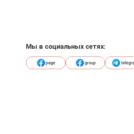
Мы в социальных сетях:
page
group
telegr