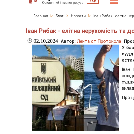
☰
Укр
Главная
Блог
Новости
Іван Рибак - елітна не
Іван Рибак - елітна нерухомість та 
02.10.2024
Автор:
Лента от Протокола
Про
У ба
судд
оста
Іван
солід
судд
вклад
Про ц