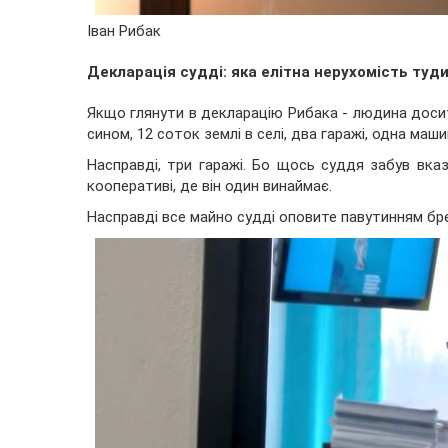
Іван Рибак
Декларація судді: яка елітна нерухомість туд
Якщо глянути в декларацію Рибака - людина досит
сином, 12 соток землі в селі, два гаражі, одна маши
Насправді, три гаражі. Бо щось суддя забув вк
кооперативі, де він один винаймає.
Насправді все майно судді оповите павутинням брех