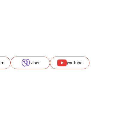
am
viber
youtube