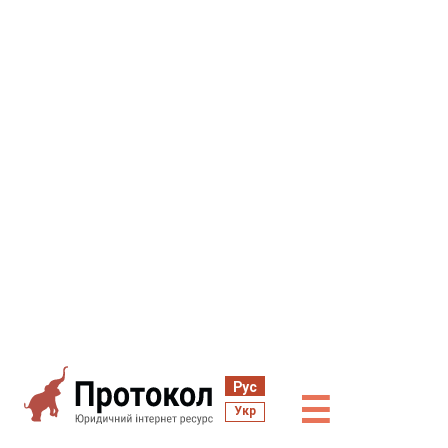
Рус
☰
Укр