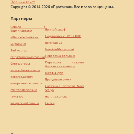
Полный текст
Copyright © 2014-2026 «Протокол». Все права защищены.
Партнёры
Серьги с
Винный шкаф
бриллиантами
Подготовка к НМТ / ВНО
alliancetechnika.ua
pereklad.ua
миралинкс
hospice-life.com.ua/
Веб мастер
Перевозка больных
https://motokosmos.ua/
Перевозка лежачих
Синтезаторы
больных за границу
agrotechnika.com.ua
Шкафы купе
perevod.agency
Брендовые сумки
europeservice.com.ua
Натяжные потолки Nova
mk-translations.ua
Stelya
текст юа
maltina.com.ua
kievperevod.com.ua
Cылки