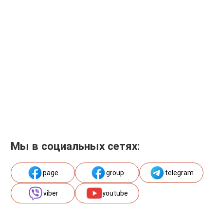
Мы в социальных сетях:
page
group
telegram
viber
youtube