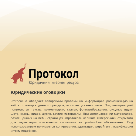
Юридические оговорки
Protocol.ua обладает авторскими правами на информацию, размещенную на
веб - страницах данного ресурса, если не указано иное. Под информацией
понимаются тексты, комментарии, статьи, фотоизображения, рисунки, ящик-
шота, сканы, видео, аудио, другие материалы. При использовании материалов,
размещенных на веб - страницах «Протокол» наличие гиперссылки открытого
для индексации поисковыми системами на protocol.ua обязательна. Под
использованием понимается копирования, адаптация, рерайтинг, модификация
и тому подобное.