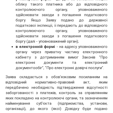
обліку такого платника або до відповідного
контролюючого органу, уповноваженого
здійснювати заходи з погашення податкового
боргу. Якщо Заяву подано до державної
податкової інспекції, її передають до відповідного
контролюючого органу, уповноваженого
здійснювати заходи з погашення податкового
боргу (далі - уповноважений орган);
в електронній формі
- на адресу уповноваженого
органу через приватну частину електронного
кабінету з дотриманням вимог Законів "Про
електронні документи та електронний
документообіг", "Про електронні довірчі послуги".
Заява складається з обов'язковим посиланням на
відповідний нормативно-правовий акт, яким
передбачено необхідність підтвердження відсутності
заборгованості з платежів, контроль за справлянням
яких покладено на контролюючі органи, та зазначенням
найменування суб'єкта (підприємства, установи,
організації), до якого (якої) Довідку буде подано