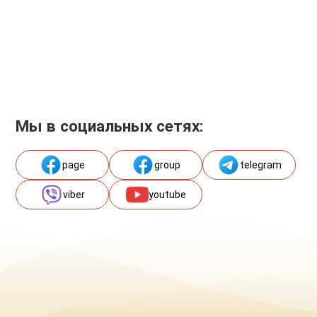
Мы в социальных сетях:
page
group
telegram
viber
youtube