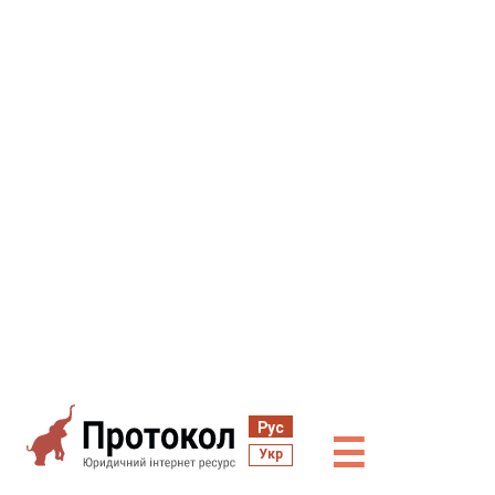
Рус
☰
Укр