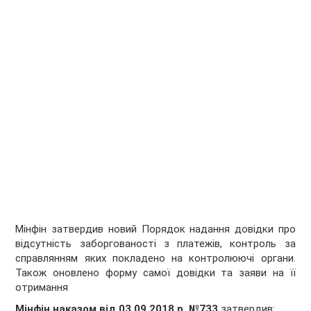
Мінфін затвердив новий Порядок надання довідки про
відсутність заборгованості з платежів, контроль за
справлянням яких покладено на контролюючі органи.
Також оновлено форму самої довідки та заяви на її
отримання
Мінфін наказом від 03.09.2018 р. №733
затвердив: