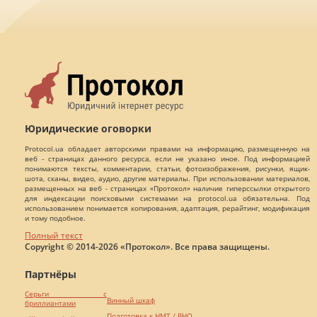
Юридические оговорки
Protocol.ua обладает авторскими правами на информацию, размещенную на
веб - страницах данного ресурса, если не указано иное. Под информацией
понимаются тексты, комментарии, статьи, фотоизображения, рисунки, ящик-
шота, сканы, видео, аудио, другие материалы. При использовании материалов,
размещенных на веб - страницах «Протокол» наличие гиперссылки открытого
для индексации поисковыми системами на protocol.ua обязательна. Под
использованием понимается копирования, адаптация, рерайтинг, модификация
и тому подобное.
Полный текст
Copyright © 2014-2026 «Протокол». Все права защищены.
Партнёры
Серьги с
Винный шкаф
бриллиантами
Подготовка к НМТ / ВНО