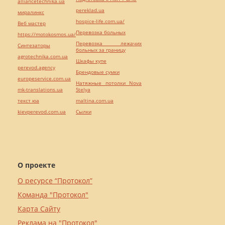
alliancetechnika.ua
pereklad.ua
миралинкс
hospice-life.com.ua/
Веб мастер
Перевозка больных
https://motokosmos.ua/
Перевозка лежачих
Синтезаторы
больных за границу
agrotechnika.com.ua
Шкафы купе
perevod.agency
Брендовые сумки
europeservice.com.ua
Натяжные потолки Nova
mk-translations.ua
Stelya
текст юа
maltina.com.ua
kievperevod.com.ua
Cылки
О проекте
О ресурсе “Протокол”
Команда "Протокол"
Карта Сайту
Реклама на "Протокол"