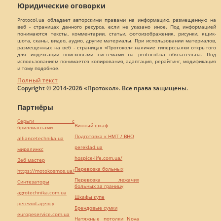
Юридические оговорки
Protocol.ua обладает авторскими правами на информацию, размещенную на
веб - страницах данного ресурса, если не указано иное. Под информацией
понимаются тексты, комментарии, статьи, фотоизображения, рисунки, ящик-
шота, сканы, видео, аудио, другие материалы. При использовании материалов,
размещенных на веб - страницах «Протокол» наличие гиперссылки открытого
для индексации поисковыми системами на protocol.ua обязательна. Под
использованием понимается копирования, адаптация, рерайтинг, модификация
и тому подобное.
Полный текст
Copyright © 2014-2026 «Протокол». Все права защищены.
Партнёры
Серьги с
Винный шкаф
бриллиантами
Подготовка к НМТ / ВНО
alliancetechnika.ua
pereklad.ua
миралинкс
hospice-life.com.ua/
Веб мастер
Перевозка больных
https://motokosmos.ua/
Перевозка лежачих
Синтезаторы
больных за границу
agrotechnika.com.ua
Шкафы купе
perevod.agency
Брендовые сумки
europeservice.com.ua
Натяжные потолки Nova