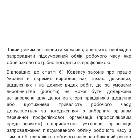
Такий режим встановити можливо, але цього необхідно
запровадити підсумований облік робочого часу, яке
обов’язково потрібно погодити із профспілкою.
Відповідно до статті 61 Кодексу законів про працю
України в окремих виробництвах, цехах, дільницях,
відділеннях і на деяких видах робіт, де за умовами
виробництва (роботи) не може бути додержана
встановлена для даної категорії працівників щоденна
або щотижнева тривалість робочого часу,
допускається за погодженням з виборним органом
первинної профспілкової організації (профспілковим
представником) підприємства, установи, організації
запровадження підсумованого обліку робочого часу з
тим, щоб тривалість робочого часу за обліковий період