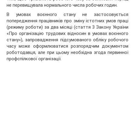
не перевищувала нормального числа робочих годин.
В умовах воєнного стану не застосовується
попередження працівників про зміну істотних умов праці
(режиму роботи) за два місяці (стаття 3 Закону України
«Про організацію трудових відносин в умовах воєнного
стану»), запровадження підсумованого обліку робочого
часу може оформлюватися розпорядчим документом
роботодавця, але при цьому необхідна згода первинної
профспілкової організації.