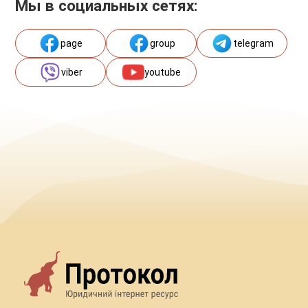
Мы в социальных сетях:
page
group
telegram
viber
youtube