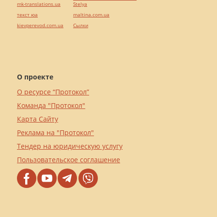
mk-translations.ua
Stelya
текст юа
maltina.com.ua
kievperevod.com.ua
Cылки
О проекте
О ресурсе “Протокол”
Команда "Протокол"
Карта Сайту
Реклама на "Протокол"
Тендер на юридическую услугу
Пользовательское соглашение