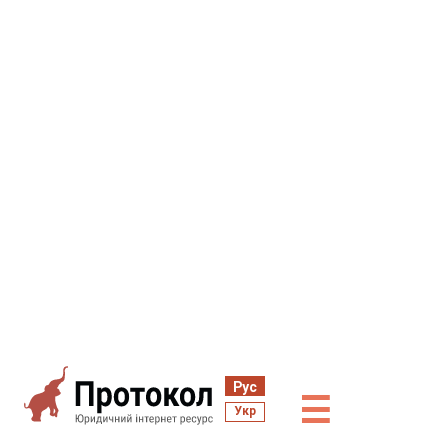
Рус
☰
Укр