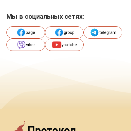
Мы в социальных сетях:
page
group
telegram
viber
youtube