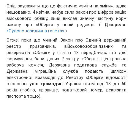
Слід зауважити, що це фактично «зміни на зміни», адже
нещодавно, 4 квітня, набув сили закон про цифровізацію
військового обліку, який виклав значну частину норм
закону про «Оберіг» у новій редакції. (
Джерело:
«Судово-юридична газета»
)
Отже, поки що чинний Закон про Єдиний державний
реєстр призовників, військовозобов’язаних та
резервістів «Оберіг» у статті 13 передбачає, що для
формування бази даних Реєстру «Оберіг» Центральна
виборча комісія, Державна податкова служба та
Державна міграційна служба подають шляхом
електронної взаємодії до Реєстру «Оберіг» відомості
стосовно
усіх громадян
України віком від 18 до 60
років (тобто, прізвище, податковий номер, реквізити
паспорта тощо).