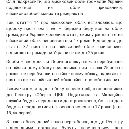
Слід підкреслити, що військовий облік громадян України
поділяється на облік призовників,
військовозобов’язаних та резервістів.
Так, стаття 14 про військовий облік встановлює, що
щороку протягом січня – березня беруться на облік
громадяни України чоловічої статі, яким у рік взяття на
військовий облік виповнюється 17 років. Відповідно до
статті 37 взяттю на військовий облік призовників
підлягають громадяни України віком до 25 років.
Особи ж, які досягли 25-річного віку під час перебування
на військовому обліку призовників і які старші 25 років і
раніше не перебували на військовому обліку, підлягають
взяттю вже на військовий облік військовозобов’язаних.
Таким чином, з одного боку, перелік осіб, стосовно яких
до Реєстру «Оберіг» ЦВК, Податкова та Міграційна
служби будуть передавати дані, розширено, бо такі дані
будуть передаватися і стосовно чоловіків 17 років (а не
18, як зараз).
З іншого боку, даний закон передбачає, що до Реєстру
відповідними органами будуть передаватися дані