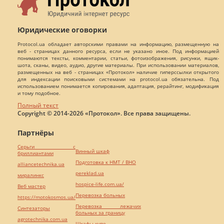
Юридические оговорки
Protocol.ua обладает авторскими правами на информацию, размещенную на
веб - страницах данного ресурса, если не указано иное. Под информацией
понимаются тексты, комментарии, статьи, фотоизображения, рисунки, ящик-
шота, сканы, видео, аудио, другие материалы. При использовании материалов,
размещенных на веб - страницах «Протокол» наличие гиперссылки открытого
для индексации поисковыми системами на protocol.ua обязательна. Под
использованием понимается копирования, адаптация, рерайтинг, модификация
и тому подобное.
Полный текст
Copyright © 2014-2026 «Протокол». Все права защищены.
Партнёры
Серьги с
Винный шкаф
бриллиантами
Подготовка к НМТ / ВНО
alliancetechnika.ua
pereklad.ua
миралинкс
hospice-life.com.ua/
Веб мастер
Перевозка больных
https://motokosmos.ua/
Перевозка лежачих
Синтезаторы
больных за границу
agrotechnika.com.ua
Шкафы купе