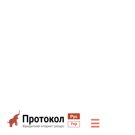
Рус
☰
Укр