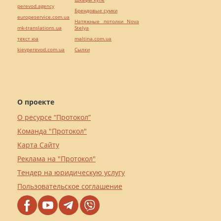
perevod.agency
Брендовые сумки
europeservice.com.ua
Натяжные потолки Nova
mk-translations.ua
Stelya
текст юа
maltina.com.ua
kievperevod.com.ua
Cылки
О проекте
О ресурсе “Протокол”
Команда "Протокол"
Карта Сайту
Реклама на "Протокол"
Тендер на юридическую услугу
Пользовательское соглашение