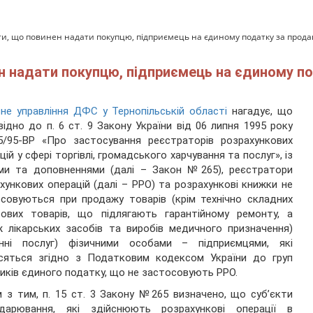
и, що повинен надати покупцю, підприємець на єдиному податку за прода
 надати покупцю, підприємець на єдиному по
не управління ДФС у Тернопільській області
нагадує, що
відно до п. 6 ст. 9 Закону України від 06 липня 1995 року
/95-ВР «Про застосування реєстраторів розрахункових
цій у сфері торгівлі, громадського харчування та послуг», із
ами та доповненнями (далі – Закон №265), реєстратори
хункових операцій (далі – РРО) та розрахункові книжки не
совуються при продажу товарів (крім технічно складних
тових товарів, що підлягають гарантійному ремонту, а
 лікарських засобів та виробів медичного призначення)
анні послуг) фізичними особами – підприємцями, які
осяться згідно з Податковим кодексом України до груп
иків єдиного податку, що не застосовують РРО.
 з тим, п. 15 ст. 3 Закону №265 визначено, що суб’єкти
одарювання, які здійснюють розрахункові операції в