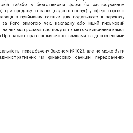
ковій та/або в безготівковій формі (із застосуванням
) при продажу товарів (наданні послуг) у сфері торгівлі,
ерації з приймання готівки для подальшого її переказу
г) за його вимогою чек, накладну або інший письмовий
і на них від продавця до покупця з метою виконання вимог
 «Про захист прав споживачів» із змінами та доповненнями
дальність, передбачену Законом №1023, але не може бути
міністративних чи фінансових санкцій, передбачених