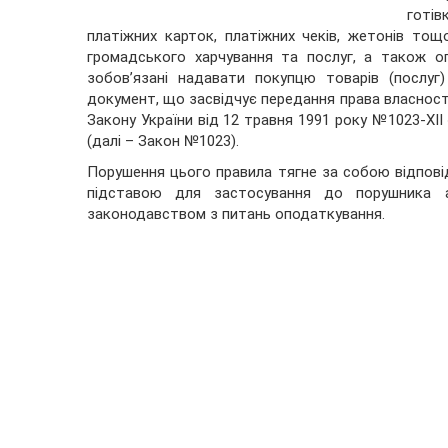
готів
платіжних карток, платіжних чеків, жетонів тощо
громадського харчування та послуг, а також оп
зобов’язані надавати покупцю товарів (послу
документ, що засвідчує передання права власност
Закону України від 12 травня 1991 року №1023-ХІІ
(далі – Закон №1023).
Порушення цього правила тягне за собою відпові
підставою для застосування до порушника ад
законодавством з питань оподаткування.