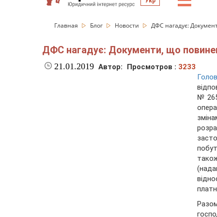
☰
Укр
Главная
Блог
Новости
ДФС нагадує: Документ
ДФС нагадує: Документи, що повинен
21.01.2019
Автор:
Просмотров :
3233
Голов
відпо
№265
опера
змін
розра
засто
побу
також
(над
відн
платн
Разом
госп