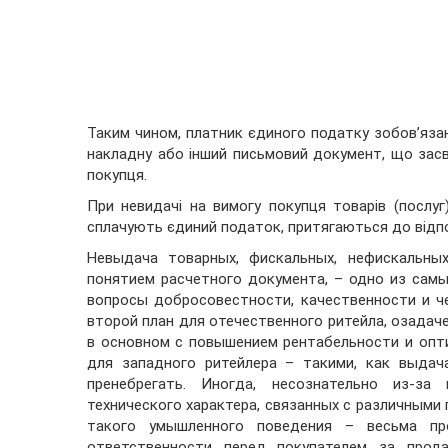
Таким чином, платник єдиного податку зобов’язан
накладну або інший письмовий документ, що засв
покупця.
При невидачі на вимогу покупця товарів (послуг)
сплачують єдиний податок, притягаються до відп
Невыдача товарных, фискальных, нефискальны
понятием расчетного документа, – одно из самы
вопросы добросовестности, качественности и ч
второй план для отечественного ритейла, озада
в основном с повышением рентабельности и опт
для западного ритейлера – такими, как выдач
пренебрегать. Иногда, несознательно из-за
технического характера, связанных с различными
такого умышленного поведения – весьма пр
ответственности перед покупателем за прод