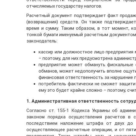
отчисляемых государству налогов.
Расчетный документ подтверждает факт продажи 
(возвращения) средств. Он также подтверждает
время и сумму. Таким образом, в тот момент, 
тонкой бумаги именуемый расчетным документом,
законодатель:
кассир или должностное лицо предприятия 
– поэтому, для них предусмотрена админист
предприятие может обмануть фискальные о
обманов, может недополучить вполне ощут
финансовая ответственность за нарушение 
потребитель фактически не сможет защитит
ему это будет крайне сложно – поэтому, счи
1. Административная ответственность сотру
Согласно ст. 155-1 Кодекса Украины об админи
законом порядка осуществления расчетов в с
последствием наложение штрафа от двух до п
осуществляющее расчетные операции, и от пяти 