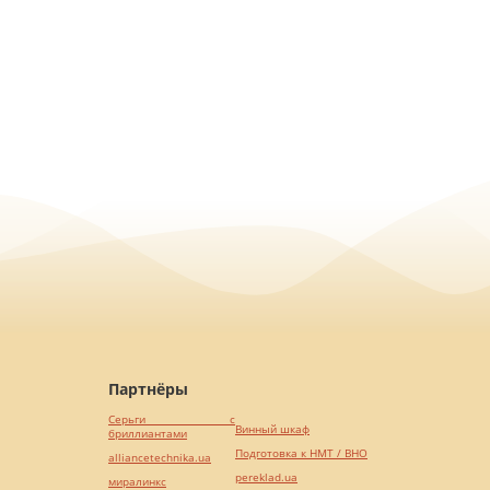
Партнёры
Серьги с
Винный шкаф
бриллиантами
Подготовка к НМТ / ВНО
alliancetechnika.ua
pereklad.ua
миралинкс