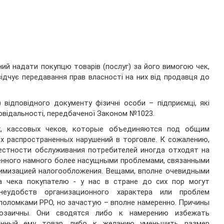
ий надати покупцю товарів (послуг) за його вимогою чек,
ідчує передавання прав власності на них від продавця до
 відповідного документу фізичні особи – підприємці, які
овідальності, передбаченої Законом №1023.
х, кассовых чеков, которые объединяются под общим
х распространенных нарушений в торговле. К сожалению,
естности обслуживания потребителей иногда отходят на
ченного намного более насущными проблемами, связанными
имизацией налогообложения. Вещами, вполне очевидными
а чека покупателю - у нас в стране до сих пор могут
 неудобств организационного характера или проблем
 поломками РРО, но зачастую – вполне намеренно. Причины
озаичны. Они сводятся либо к намерению избежать
анный ему товар, либо к желанию уменьшить размер