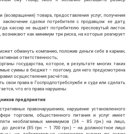
(возвращения) товара, предоставления услуг, получения
 заключение сделки потребителя с продавцом: ее дату,
когда кассир не выдаёт потребителю пресловутый листок
 возникают как минимум три риска, на которые реагирует
может обмануть компанию, положив деньги себе в карман,
ративная ответственность;
рганы государства, которое, в результате многих таких
имые суммы в бюджет – поэтому, для него предусмотрена
правил осуществления расчётов;
ь свои права в Госпродпотребслужбе и суде или сделать
тается, что его права нарушены.
дников предприятия
стративных правонарушениях, нарушение установленного
фере торговли, общественного питания и услуг имеет
яти необлагаемых минимумов (34 – 85 грн.) на лицо,
до десяти (85 грн. – 1 700 грн.) – на должностное лицо