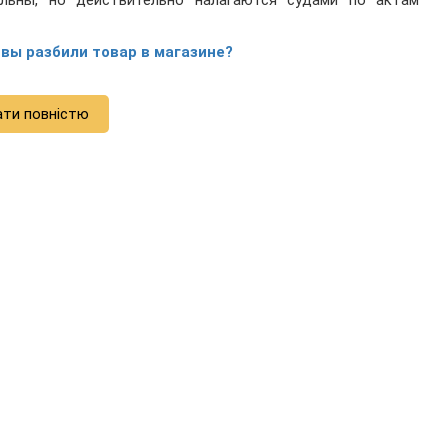
ельны, но действительно налагаются судами по актам
 вы разбили товар в магазине?
ати повністю