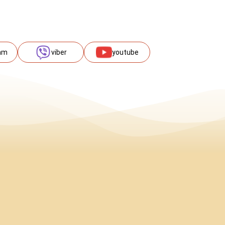
am
viber
youtube