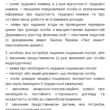
— копія трудової книжки, а у разі відсутності трудової
книжки — письмове повідомлення особи із зазначенням
інформації про відсутність трудової книжки та про
останнє місце роботи чи отримання доходів;
— заява про надання згоди на проведення перевірки
даних про доходи особи з використанням відомостей
Державного реєстру фізичних осіб — платників податків
(з урахуванням вимог Закону України «Про захист
персональних даних»).
2. особою, яка потребує надання соціальних послуг, або
її законним представником (у разі визнання цієї особи
недієздатною):
— заява про необхідність надання соціальних послуг;
— паспорт або інший документ, що посвідчує особу;
— копія довідки медико-соціальної експертної комісії
про групу інвалідності (надається інвалідом);
— висновок лікарсько-консультаційної комісії про
необхідність постійного стороннього догляду та
нездатність особи до самообслуговування;
3. законним представником дитини, яка потребує
надання соціальних послуг: