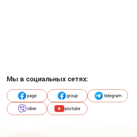
Мы в социальных сетях:
page
group
telegram
viber
youtube