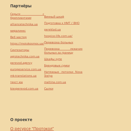
Партнёры
Серьги с
Винный шкаф
бриллиантами
Подготовка к НМТ / ВНО
alliancetechnika.ua
pereklad.ua
миралинкс
hospice-life.com.ua/
Веб мастер
Перевозка больных
https://motokosmos.ua/
Перевозка лежачих
Синтезаторы
больных за границу
agrotechnika.com.ua
Шкафы купе
perevod.agency
Брендовые сумки
europeservice.com.ua
Натяжные потолки Nova
mk-translations.ua
Stelya
текст юа
maltina.com.ua
kievperevod.com.ua
Cылки
О проекте
О ресурсе “Протокол”