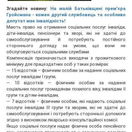
Згадайте новину:
На малій Батьківщині прем'єра
Гройсмана - кожен другий службовець та особливо
депутат має інвалідність!
Мають право на отримання соціальних послуг інваліди,
діти-інваліди, пенсіонери та хворі, які не здатні до
самообслуговування й потребують постійного
стороннього догляду за умови, що вони не
обслуговуються соціальними службами.
Компенсація призначається виходячи з прожиткового
мінімуму для працездатних осіб у таких розмірах:
— 15 відсотків – фізичним особам за надання соціальних
послуг інвалідам I групи;
— 10 відсотків — фізичним особам за надання
соціальних послуг громадянам похилого віку, інвалідам II
групи та дітям-інвалідам;
— 7 відсотків – фізичним особам, які надають соціальні
послуги інвалідам III групи та хворим, які не здатні до
самообслуговування і потребують сторонньої допомоги
згідно з висновком лікарсько-консультаційної комісії.
Якщо соціальні послуги надає фізична особа пенсійного