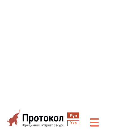
Рус
☰
Укр