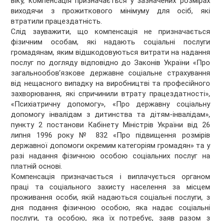
віку, компенсація призначається у зазначених розмірах
виходячи з прожиткового мінімуму для осіб, які
втратили працездатність.
Слід зауважити, що компенсація не призначається
фізичним особам, які надають соціальні послуги
громадянам, яким відшкодовуються витрати на надання
послуг по догляду відповідно до Законів України «Про
загальнообов’язкове державне соціальне страхування
від нещасного випадку на виробництві та професійного
захворювання, які спричинили втрату працездатності»,
«Психіатричну допомогу», «Про державну соціальну
допомогу інвалідам з дитинства та дітям-інвалідам»,
пункту 2 постанови Кабінету Міністрів України від 26
липня 1996 року № 832 «Про підвищення розмірів
державної допомоги окремим категоріям громадян» та у
разі надання фізичною особою соціальних послуг на
платній основі.
Компенсація призначається і виплачується органом
праці та соціального захисту населення за місцем
проживання особи, якій надаються соціальні послуги, з
дня подання фізичною особою, яка надає соціальні
послуги, та особою, яка їх потребує, заяв разом з