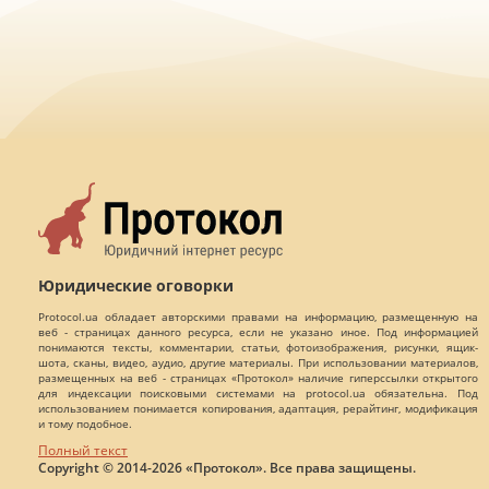
Юридические оговорки
Protocol.ua обладает авторскими правами на информацию, размещенную на
веб - страницах данного ресурса, если не указано иное. Под информацией
понимаются тексты, комментарии, статьи, фотоизображения, рисунки, ящик-
шота, сканы, видео, аудио, другие материалы. При использовании материалов,
размещенных на веб - страницах «Протокол» наличие гиперссылки открытого
для индексации поисковыми системами на protocol.ua обязательна. Под
использованием понимается копирования, адаптация, рерайтинг, модификация
и тому подобное.
Полный текст
Copyright © 2014-2026 «Протокол». Все права защищены.