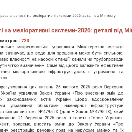
рава власності на меліоративні системи-2026: деталі від Мінʼюсту
 на меліоративні системи-2026: деталі від Мі
смотров :
723
овське міжрегіональне управління Міністерства юстиції
ни зазначає, що вода для зрошення може бути спільною,
раво власності на насосні станції, канали чи трубопроводи
ути чітко визначеним. Саме від цього залежить ефективне
ління меліоративною інфраструктурою, її утримання та
ток.
врегулювання цих питань 25 лютого 2026 року Верховна
України ухвалила Закон України «Про внесення змін до
их законодавчих актів України щодо вдосконалення
еми управління об’єктами інженерної інфраструктури
ративних систем» №4795-IX (далі – Закон №4795-IX), який
іковано 21 березня 2026 року в газеті «Голос України».
мент, зокрема, вносить зміни до Закону України «Про
авну реєстрацію речових прав на нерухоме майно та їх