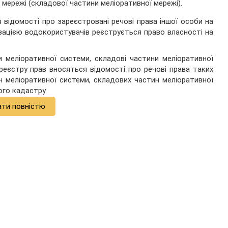
мережі (складової частини меліоративної мережі).
 відомості про зареєстровані речові права іншої особи на
ізацією водокористувачів реєструється право власності на
 меліоративної системи, складові частини меліоративної
еєстру прав вносяться відомості про речові права таких
н меліоративної системи, складових частин меліоративної
го кадастру.
ати повністю