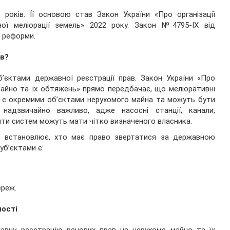
 років. Її основою став Закон України «Про організації
ної меліорації земель» 2022 року. Закон №4795-IX від
ї реформи.
ав?
б’єктами державної реєстрації прав. Закон України «Про
айно та їх обтяжень» прямо передбачає, що меліоративні
ж є окремими об’єктами нерухомого майна та можуть бути
надзвичайно важливо, адже насосні станції, канали,
енти систем можуть мати чітко визначеного власника.
ко встановлює, хто має право звертатися за державною
уб’єктами є:
ереж.
ності