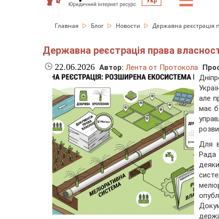
☰
Укр
Главная
Блог
Новости
Державна реєстрація п
Державна реєстрація права власності
22.06.2026
Автор:
Лента от Протокола
Про
Дніпр
Украї
але п
має б
управ
розви
Для 
Рада 
деяк
сист
меліо
опубл
Доку
держ