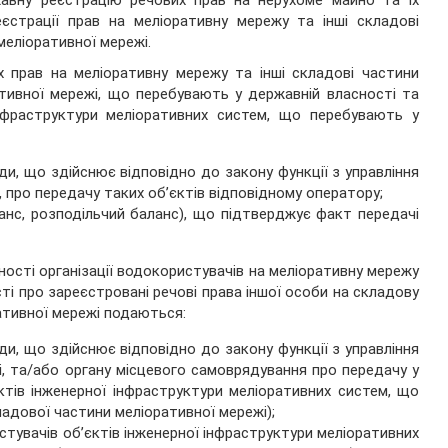
авну реєстрацію речових прав на нерухоме майно та їх
єстрації прав на меліоративну мережу та інші складові
меліоративної мережі.
 прав на меліоративну мережу та інші складові частини
ативної мережі, що перебувають у державній власності та
інфраструктури меліоративних систем, що перебувають у
ди, що здійснює відповідно до закону функції з управління
 про передачу таких об’єктів відповідному оператору;
анс, розподільчий баланс), що підтверджує факт передачі
ності організації водокористувачів на меліоративну мережу
ті про зареєстровані речові права іншої особи на складову
ативної мережі подаються:
ди, що здійснює відповідно до закону функції з управління
, та/або органу місцевого самоврядування про передачу у
єктів інженерної інфраструктури меліоративних систем, що
адової частини меліоративної мережі);
стувачів об’єктів інженерної інфраструктури меліоративних