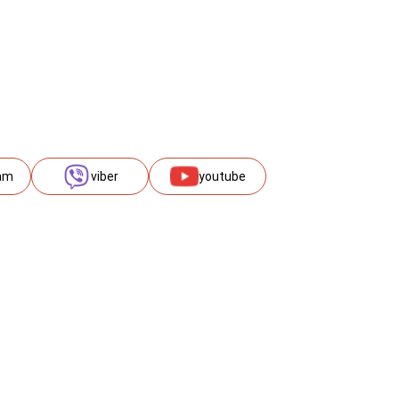
am
viber
youtube