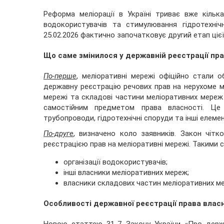
Реформа меліорації в Україні триває вже кілька
водокористувачів та стимулювання гідротехніч
25.02.2026 фактично започатковує другий етап ціє
Що саме змінилося у державній реєстрації пр
По-перше
, меліоративні мережі офіційно стали о
державну реєстрацію речових прав на нерухоме м
мережі та складові частини меліоративних мере
самостійним предметом права власності. Це 
трубопроводи, гідротехнічні споруди та інші елем
По-друге
, визначено коло заявників. Закон чіт
реєстрацією прав на меліоративні мережі. Такими с
організації водокористувачів;
інші власники меліоративних мереж;
власники складових частин меліоративних м
Особливості державної реєстрації права влас