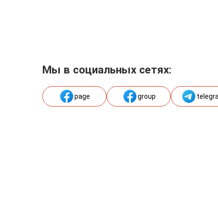
Мы в социальных сетях:
page
group
telegr