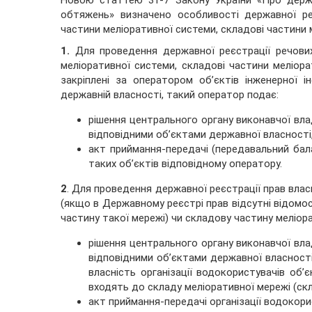
Новою статтею 31-7 Закону України «Про держ
обтяжень» визначено особливості державної ре
частини меліоративної системи, складові частини 
1.
Для проведення державної реєстрації речових
меліоративної системи, складові частини меліор
закріплені за оператором об’єктів інженерної 
державній власності, такий оператор подає:
рішення центрального органу виконавчої вла
відповідними об’єктами державної власності,
акт приймання-передачі (передавальний бал
таких об’єктів відповідному оператору.
2
. Для проведення державної реєстрації прав влас
(якщо в Державному реєстрі прав відсутні відомос
частину такої мережі) чи складову частину меліор
рішення центрального органу виконавчої вла
відповідними об’єктами державної власності
власність організації водокористувачів об’
входять до складу меліоративної мережі (скл
акт приймання-передачі організації водокори