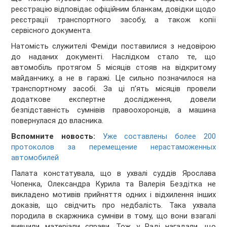
реєстрацію відповідає офіційним бланкам, довідки щодо
реєстрації транспортного засобу, а також копії
сервісного документа.
Натомість служителі Феміди поставилися з недовірою
до наданих документі. Наслідком стало те, що
автомобіль протягом 5 місяців стояв на відкритому
майданчику, а не в гаражі. Це сильно позначилося на
транспортному засобі. За ці п’ять місяців провели
додаткове експертне дослідження, довели
безпідставність сумнівів правоохоронців, а машина
повернулася до власника.
Вспомните новость:
Уже составлены более 200
протоколов за перемещение нерастаможенных
автомобилей
Палата констатувала, що в ухвалі суддів Ярослава
Чопенка, Олександра Курила та Валерія Бездітка не
викладено мотивів прийняття одних і відхилення інших
доказів, що свідчить про недбалість. Така ухвала
породила в скаржника сумніви в тому, що вони взагалі
вивчили матеріали справи. Тож у Раді нагадали, що