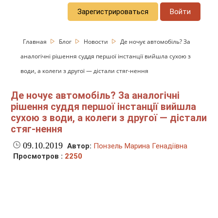
Зарегистрироваться
Войти
Главная
Блог
Новости
Де ночує автомобіль? За
аналогічні рішення суддя першої інстанції вийшла сухою з
води, а колеги з другої — дістали стяг-нення
Де ночує автомобіль? За аналогічні
рішення суддя першої інстанції вийшла
сухою з води, а колеги з другої — дістали
стяг-нення
09.10.2019
Автор:
Понзель Марина Генадіївна
Просмотров :
2250