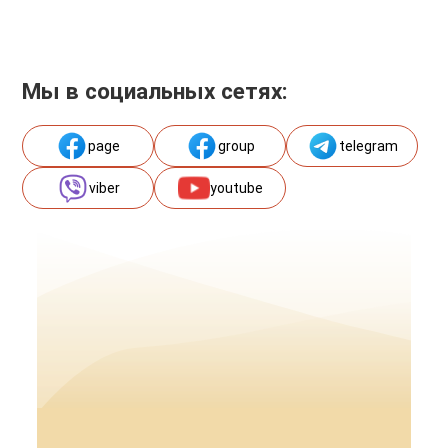
Мы в социальных сетях:
page
group
telegram
viber
youtube