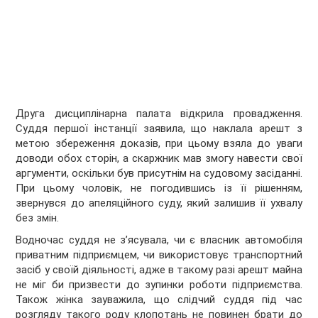
Друга дисциплінарна палата відкрила провадження.
Суддя першої інстанції заявила, що наклала арешт з
метою збереження доказів, при цьому взяла до уваги
доводи обох сторін, а скаржник мав змогу навести свої
аргументи, оскільки був присутнім на судовому засіданні.
При цьому чоловік, не погодившись із її рішенням,
звернувся до апеляційного суду, який залишив її ухвалу
без змін.
Водночас суддя не з’ясувала, чи є власник автомобіля
приватним підприємцем, чи використовує транспортний
засіб у своїй діяльності, адже в такому разі арешт майна
не міг би призвести до зупинки роботи підприємства.
Також жінка зауважила, що слідчий суддя під час
розгляду такого роду клопотань не повинен брати до