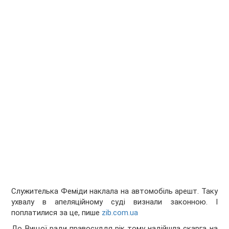
Служителька Феміди наклала на автомобіль арешт. Таку
ухвалу в апеляційному суді визнали законною. І
поплатилися за це, пише
zib.com.ua
До Вищої ради правосуддя рік тому надійшла скарга на