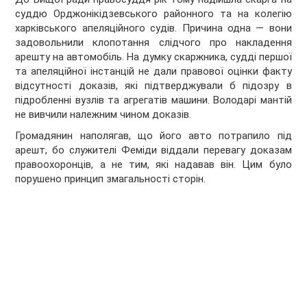
суддю Орджонікідзевського районного та на колегію
харківського апеляційного судів. Причина одна — вони
задовольнили клопотання слідчого про накладення
арешту на автомобіль. На думку скаржника, судді першої
та апеляційної інстанцій не дали правової оцінки факту
відсутності доказів, які підтверджували б підозру в
підробленні вузлів та агрегатів машини. Володарі мантій
не вивчили належним чином доказів.
Громадянин наполягав, що його авто потрапило під
арешт, бо служителі Феміди віддали перевагу доказам
правоохоронців, а не тим, які надавав він. Цим було
порушено принцип змагальності сторін.