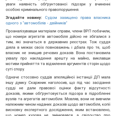
уваги наявність обґрунтованої підозри у вчиненні
особою кримінального правопорушення.
Згадайте новину:
Судом захищено права власника
одного з "автомобілів - двійників"
Проаналізувавши матеріали справи, члени ВРП побачили,
що номери агрегатів
автомобіля дійсно не збігалися з
тим, які значаться в державних реєстрах. Тож суддя
діяла в межах своїх повноважень і дбала про те, щоб
власник не знищив речових доказів. Вона постановила
ухвалу про накладення арешту на майно, виклавши
мотиви прийняття та відхилення аргументів сторін щодо
суті спору.
Одначе стосовно суддів апеляційної інстанції ДП мала
іншу думку. Скаржник наголосив, що під час засідання
судді не дали правової оцінки факту відсутності
доказів, якими обґрунтовується підозра в підробленні
вузлів та агрегатів автомобіля. Мовляв, вони не вивчили
належним чином наданих доказів щодо автомобіля, копії
висновку експертного дослідження, яким встановлено,
що номер кузова не змінювався, а свідоцтво про