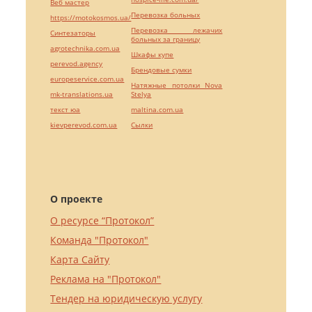
Веб мастер
Перевозка больных
https://motokosmos.ua/
Перевозка лежачих
Синтезаторы
больных за границу
agrotechnika.com.ua
Шкафы купе
perevod.agency
Брендовые сумки
europeservice.com.ua
Натяжные потолки Nova
mk-translations.ua
Stelya
текст юа
maltina.com.ua
kievperevod.com.ua
Cылки
О проекте
О ресурсе “Протокол”
Команда "Протокол"
Карта Сайту
Реклама на "Протокол"
Тендер на юридическую услугу