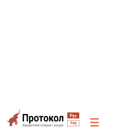
Рус
☰
Укр