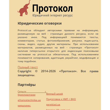
Юридические оговорки
Protocol.ua обладает авторскими правами на информацию,
размещенную на веб - страницах данного ресурса, если не
указано иное. Под информацией понимаются тексты,
комментарии, статьи, фотоизображения, рисунки, ящик-шота,
сканы, видео, аудио, другие материалы. При использовании
материалов, размещенных на веб - страницах «Протокол»
наличие гиперссылки открытого для индексации поисковыми
системами на protocol.ua обязательна. Под использованием
понимается копирования, адаптация, рерайтинг, модификация и
тому подобное.
Полный текст
Copyright © 2014-2026 «Протокол». Все права
защищены.
Партнёры
Серьги с
Винный шкаф
бриллиантами
Подготовка к НМТ / ВНО
alliancetechnika.ua
pereklad.ua
миралинкс
hospice-life.com.ua/