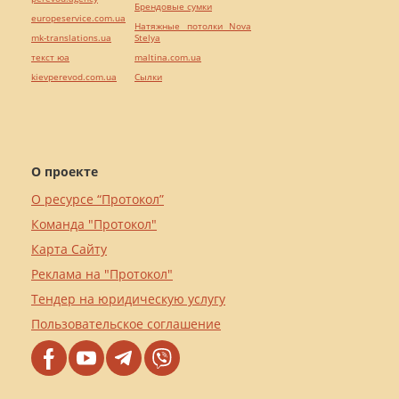
Брендовые сумки
europeservice.com.ua
Натяжные потолки Nova
mk-translations.ua
Stelya
текст юа
maltina.com.ua
kievperevod.com.ua
Cылки
О проекте
О ресурсе “Протокол”
Команда "Протокол"
Карта Сайту
Реклама на "Протокол"
Тендер на юридическую услугу
Пользовательское соглашение