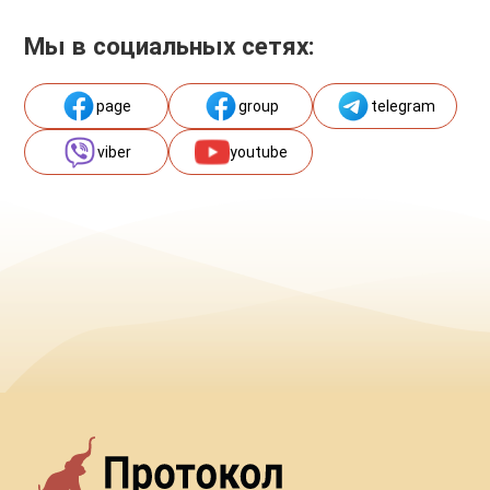
Мы в социальных сетях:
page
group
telegram
viber
youtube