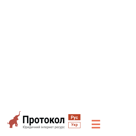
Рус
☰
Укр