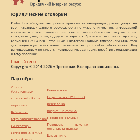
Юридические оговорки
Protocol.ua обладает авторскими правами на информацию, размещенную на
веб - страницах данного ресурса, если не указано иное. Под информацией
понимаются тексты, комментарии, статьи, фотоизображения, рисунки, ящик-
шота, сканы, видео, аудио, другие материалы. При использовании материалов,
размещенных на веб - страницах «Протокол» наличие гиперссылки открытого
для индексации поисковыми системами на protocol.ua обязательна. Под
использованием понимается копирования, адаптация, рерайтинг, модификация
и тому подобное.
Полный текст
Copyright © 2014-2026 «Протокол». Все права защищены.
Партнёры
Серьги с
Винный шкаф
бриллиантами
Подготовка к НМТ / ВНО
alliancetechnika.ua
pereklad.ua
миралинкс
hospice-life.com.ua/
Веб мастер
Перевозка больных
https://motokosmos.ua/
Перевозка лежачих
Синтезаторы
больных за границу
agrotechnika.com.ua
Шкафы купе
perevod.agency