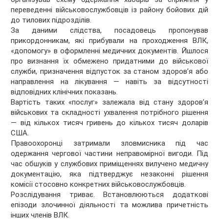
переведенні військовослужбовців із району бойових дій
до тилових підрозділів.
За даними слідства, посадовець пропонував
прикордонникам, які прибували на проходження ВЛК,
«допомогу» в оформленні медичних документів. Йшлося
про визнання їх обмежено придатними до військової
служби, призначення відпусток за станом здоров’я або
направлення на лікування — навіть за відсутності
відповідних клінічних показань.
Вартість таких «послуг» залежала від стану здоров’я
військових та складності ухвалення потрібного рішення
— від кількох тисяч гривень до кількох тисяч доларів
США.
Правоохоронці затримали зловмисника під час
одержання чергової частини неправомірної вигоди. Під
час обшуків у службових приміщеннях вилучено медичну
документацію, яка підтверджує незаконні рішення
комісії стосовно конкретних військовослужбовців.
Розслідування триває. Встановлюються додаткові
епізоди злочинної діяльності та можлива причетність
інших членів ВЛК.