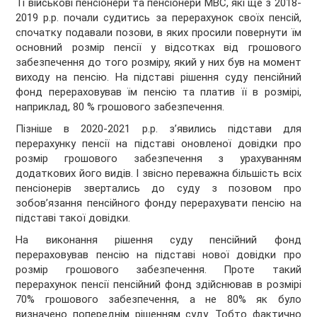
Ті військові пенсіонери та пенсіонери МВС, які ще з 2018-
2019 р.р. почали судитись за перерахунок своїх пенсій,
спочатку подавали позови, в яких просили повернути їм
основний розмір пенсії у відсотках від грошового
забезпечення до того розміру, який у них був на момент
виходу на пенсію. На підставі рішення суду пенсійний
фонд перераховував їм пенсію та платив її в розмірі,
наприклад, 80 % грошового забезпечення.
Пізніше в 2020-2021 р.р. з’явились підстави для
перерахунку пенсії на підставі оновленої довідки про
розмір грошового забезпечення з урахуванням
додаткових його видів. І звісно переважна більшість всіх
пенсіонерів звертались до суду з позовом про
зобовʼязання пенсійного фонду перерахувати пенсію на
підставі такої довідки.
На виконання рішення суду пенсійний фонд
перераховував пенсію на підставі нової довідки про
розмір грошового забезпечення. Проте такий
перерахунок пенсії пенсійний фонд здійснював в розмірі
70% грошового забезпечення, а не 80% як було
визначено попереднім рішенням суду. Тобто фактично