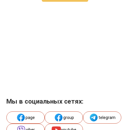
Мы в социальных сетях:
page
group
telegram
viber
youtube