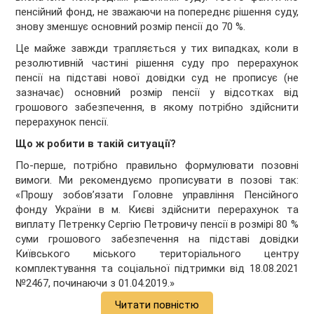
пенсійний фонд, не зважаючи на попереднє рішення суду,
знову зменшує основний розмір пенсії до 70 %.
Це майже завжди трапляється у тих випадках, коли в
резолютивній частині рішення суду про перерахунок
пенсії на підставі нової довідки суд не прописує (не
зазначає) основний розмір пенсії у відсотках від
грошового забезпечення, в якому потрібно здійснити
перерахунок пенсії.
Що ж робити в такій ситуації?
По-перше, потрібно правильно формулювати позовні
вимоги. Ми рекомендуємо прописувати в позові так:
«Прошу зобовʼязати Головне управління Пенсійного
фонду України в м. Києві здійснити перерахунок та
виплату Петренку Сергію Петровичу пенсії в розмірі 80 %
суми грошового забезпечення на підставі довідки
Київського міського територіального центру
комплектування та соціальної підтримки від 18.08.2021
№2467, починаючи з 01.04.2019.»
Читати повністю