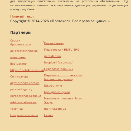
для индексации поисковыми системами на protocol.ua обязательна. Под
использованием понимается копирования, адаптация, рерайтинг, модификация
и тому подобное.
Полный текст
Copyright © 2014-2026 «Протокол». Все права защищены.
Партнёры
Серьги с
Винный шкаф
бриллиантами
Подготовка к НМТ / ВНО
alliancetechnika.ua
pereklad.ua
миралинкс
hospice-life.com.ua/
Веб мастер
Перевозка больных
https://motokosmos.ua/
Перевозка лежачих
Синтезаторы
больных за границу
agrotechnika.com.ua
Шкафы купе
perevod.agency
Брендовые сумки
europeservice.com.ua
Натяжные потолки Nova
mk-translations.ua
Stelya
текст юа
maltina.com.ua
kievperevod.com.ua
Cылки