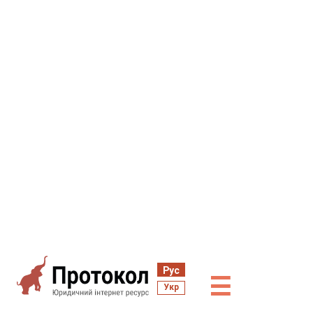
Рус
☰
Укр