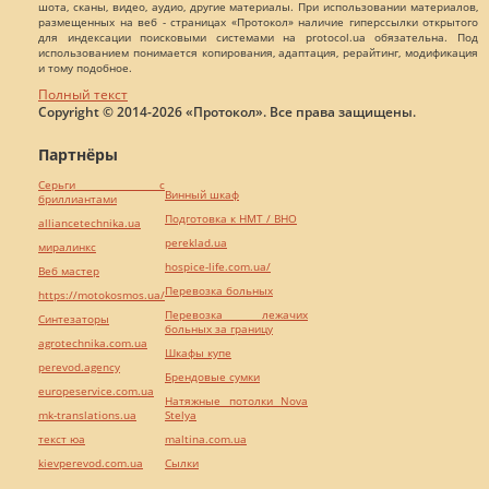
шота, сканы, видео, аудио, другие материалы. При использовании материалов,
размещенных на веб - страницах «Протокол» наличие гиперссылки открытого
для индексации поисковыми системами на protocol.ua обязательна. Под
использованием понимается копирования, адаптация, рерайтинг, модификация
и тому подобное.
Полный текст
Copyright © 2014-2026 «Протокол». Все права защищены.
Партнёры
Серьги с
Винный шкаф
бриллиантами
Подготовка к НМТ / ВНО
alliancetechnika.ua
pereklad.ua
миралинкс
hospice-life.com.ua/
Веб мастер
Перевозка больных
https://motokosmos.ua/
Перевозка лежачих
Синтезаторы
больных за границу
agrotechnika.com.ua
Шкафы купе
perevod.agency
Брендовые сумки
europeservice.com.ua
Натяжные потолки Nova
mk-translations.ua
Stelya
текст юа
maltina.com.ua
kievperevod.com.ua
Cылки