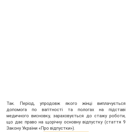
Так. Період, упродовж якого жінці виплачується
допомога по вагітності та пологах на підставі
медичного висновку, зараховується до стажу роботи,
що дає право на щорічну основну відпустку (стаття 9
Закону України «Про відпустки»).