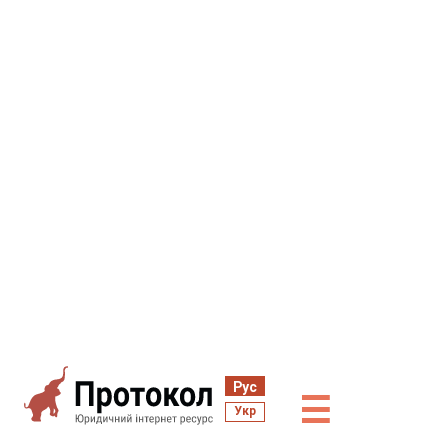
Рус
☰
Укр