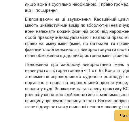
якщо вона є суспільно необхідною, і право грома
від її поширення.
Відповідаючи на ці зауваження, Касаційний циві
мають цивілістичний вимір як абсолютні і невідчужу
вони належать кожній фізичній особі від народженн
особі правову індивідуалізацію і надає їй право в
право на зміну імені (імені, по батькові та пріз
фізичній особі можливості використовувати своє і
певні обмеження щодо використання імені фізично
Положення про заборону використання імені, в
невинуватості, гарантованої ч. 1 ст. 62 Конституції
з елементів справедливого судового розгляду і 
порушень її права на справедливий процес упере
справи у суді. Зважаючи на усталену практику ЄС
розслідування має здійснюватися з максимальною
принципу презумпції невинуватості. Вагоме розрі
лише підозрюється у вчиненні певного злочину, і в
Чит