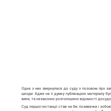
Одна з них звернулася до суду з позовом про за
шкоди. Адже на її думку публікацією матеріалу б
імені, та незаконно розголошено відомості досудо
Суд першої інстанції став на бік позивачки і зобо