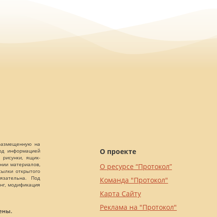
 размещенную на
О проекте
Под информацией
 рисунки, ящик-
ании материалов,
О ресурсе “Протокол”
сылки открытого
язательна. Под
Команда "Протокол"
нг, модификация
Карта Сайту
Реклама на "Протокол"
ены.