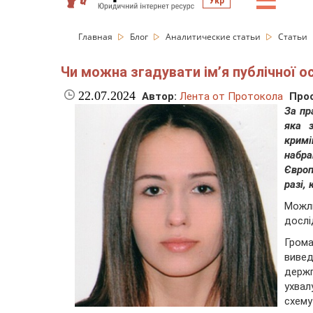
☰
Укр
Главная
Блог
Аналитические статьи
Статьи
Чи можна згадувати імʼя публічної ос
22.07.2024
Автор:
Лента от Протокола
Про
За пр
яка з
кримі
набр
Європ
разі,
Можли
дослі
Гром
вивед
держп
ухвал
схему