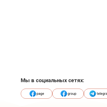
Мы в социальных сетях:
page
group
telegr