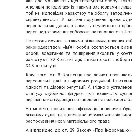
яка дає можливість ідентифікувати особу. Тако
Апеляція погодилася із такими висновками і лиш
той не відповідав характеру та обсягу заподіян
справедливості. У частині порушення права су
персональних даних, а захисту немайнового прав
через недотримання заборони, встановленої ч.4 ст
Не погоджуючись з такими рішеннями, власник сайт
законодавством «ім'я» особи охоплюється визнач
особи, зберігання та поширення входить у конт
захисту ст. 32 Конституції, а в контексті свободи
34 Конституції.
Крім того, ст. 8 Конвенції про захист прав лю
персональні дані в широкому розумінні, і питання
гідності та ділової репутації. А згідно з устале
статусу «публічної фігури», як і наявність сус
вирішення конкуренції і встановлення належного бал
На момент поширення інформації позивачка бул
рішеннях судів, не відповідає нормам матеріально
застосування норм матеріального права.
А відповідно до ст. 29 Закону «Про інформацію