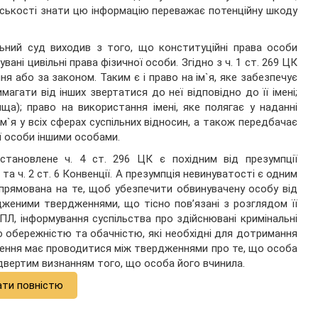
дськості знати цю інформацію переважає потенційну шкоду
льний суд виходив з того, що конституційні права особи
вані цивільні права фізичної особи. Згідно з ч. 1 ст. 269 ЦК
я або за законом. Таким є і право на ім`я, яке забезпечує
имагати від інших звертатися до неї відповідно до її імені;
вища); право на використання імені, яке полягає у наданні
м`я у всіх сферах суспільних відносин, а також передбачає
ї особи іншими особами.
становлене ч. 4 ст. 296 ЦК є похідним від презумпції
 та ч. 2 ст. 6 Конвенції. А презумпція невинуватості є одним
спрямована на те, щоб убезпечити обвинувачену особу від
дженими твердженнями, що тісно повʼязані з розглядом її
ПЛ, інформування суспільства про здійснювані кримінальні
 обережністю та обачністю, які необхідні для дотримання
знення має проводитися між твердженнями про те, що особа
ідвертим визнанням того, що особа його вчинила.
ати повністю