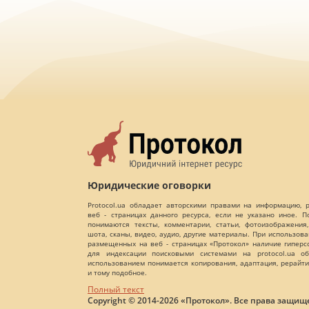
Юридические оговорки
Protocol.ua обладает авторскими правами на информацию,
веб - страницах данного ресурса, если не указано иное. 
понимаются тексты, комментарии, статьи, фотоизображения,
шота, сканы, видео, аудио, другие материалы. При использов
размещенных на веб - страницах «Протокол» наличие гиперс
для индексации поисковыми системами на protocol.ua об
использованием понимается копирования, адаптация, рерайти
и тому подобное.
Полный текст
Copyright © 2014-2026 «Протокол». Все права защищ