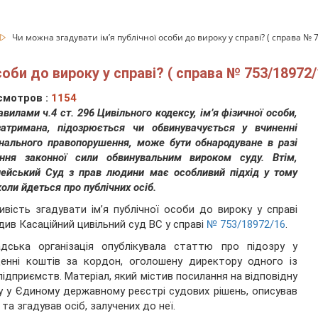
Чи можна згадувати імʼя публічної особи до вироку у справі? ( справа № 7
оби до вироку у справі? ( справа № 753/18972/1
смотров :
1154
авилами ч.4 ст. 296 Цивільного кодексу, ім’я фізичної особи,
атримана, підозрюється чи обвинувачується у вчиненні
нального правопорушення, може бути обнародуване в разі
ання законної сили обвинувальним вироком суду. Втім,
ейський Суд з прав людини має особливий підхід у тому
 коли йдеться про публічних осіб.
вість згадувати імʼя публічної особи до вироку у справі
див Касаційний цивільний суд ВС у справі
№ 753/18972/16
.
адська організація опублікувала статтю про підозру у
енні коштів за кордон, оголошену директору одного із
ідприємств. Матеріал, який містив посилання на відповідну
у у Єдиному державному реєстрі судових рішень, описував
 та згадував осіб, залучених до неї.