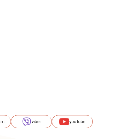
am
viber
youtube