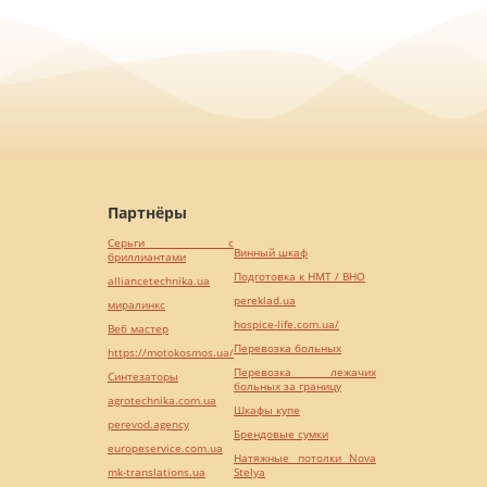
Партнёры
Серьги с
Винный шкаф
бриллиантами
Подготовка к НМТ / ВНО
alliancetechnika.ua
pereklad.ua
миралинкс
hospice-life.com.ua/
Веб мастер
Перевозка больных
https://motokosmos.ua/
Перевозка лежачих
Синтезаторы
больных за границу
agrotechnika.com.ua
Шкафы купе
perevod.agency
Брендовые сумки
europeservice.com.ua
Натяжные потолки Nova
mk-translations.ua
Stelya