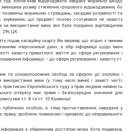
ж суд зобов’язав відшкодувати завдану моральну шкоду.
е зменшила розмір стягнення грошового відшкодування, бо
их позивачці моральних страждань, засадам розумності та
ди зауважили, що предмет позову стосувався не захисту
а на використання імені, яке було порушено відповідачем
. 296 ЦК.
у подав касаційну скаргу. Він вважав, що згідно з чинним
енням «персональні дані», а збір інформації щодо імені
ексті захисту приватного життя до сфери регулювання і
 поширення інформації – до сфери регулювання і захисту ст.
дини та основоположних свобод за сферою дії охоплює і
 використання імені (у тому числі зміни) і захист честі,
ною практикою Європейського суду з прав людини наявність
пільного інтересу має пряме і безпосереднє значення для
ансу між ст. 8 та ст. 10 Конвенції.
а публічною особою, а тому протиставлення, наведене у
го права, зроблене помилково і призвело до неправильного
» інформація з обмеженим доступом може бути поширена,