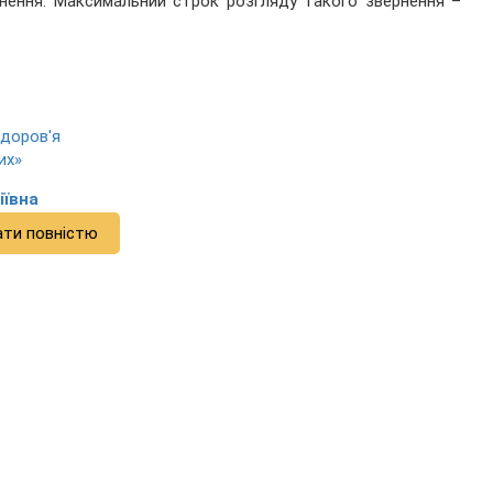
рнення. Максимальний строк розгляду такого звернення –
здоров'я
их»
іївна
ати повністю