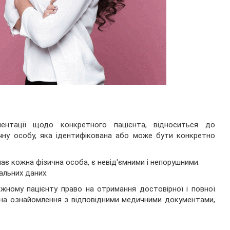
ментації щодо конкретного пацієнта, відноситься до
чну особу, яка ідентифікована або може бути конкретно
має кожна фізична особа, є невід'ємними і непорушними.
альних даних.
жному пацієнту право на отримання достовірної і повної
і на ознайомлення з відповідними медичними документами,