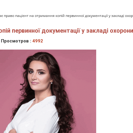
є право пацієнт на отримання копій первинної документації у закладі охор
опій первинної документації у закладі охорони
Просмотров :
4992