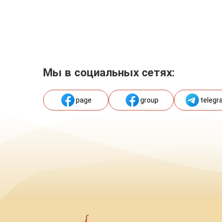
Мы в социальных сетях:
page
group
telegr