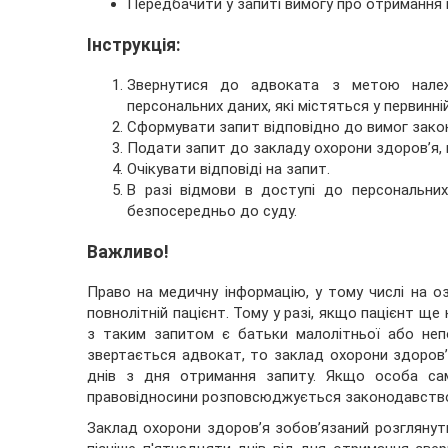
Передбачити у запиті вимогу про отримання к
Інструкція
:
Звернутися до адвоката з метою нале
персональних даних, які містяться у первинні
Сформувати запит відповідно до вимог зако
Подати запит до закладу охорони здоров’я,
Очікувати відповіді на запит.
В разі відмови в доступі до персональни
безпосередньо до суду.
Важливо!
Право на медичну інформацію, у тому числі на 
повнолітній пацієнт. Тому у разі, якщо пацієнт ще
з таким запитом є батьки малолітньої або непо
звертається адвокат, то заклад охорони здоров’я
днів з дня отримання запиту. Якщо особа сам
правовідносини розповсюджується законодавство
Заклад охорони здоров’я зобов’язаний розглянути 