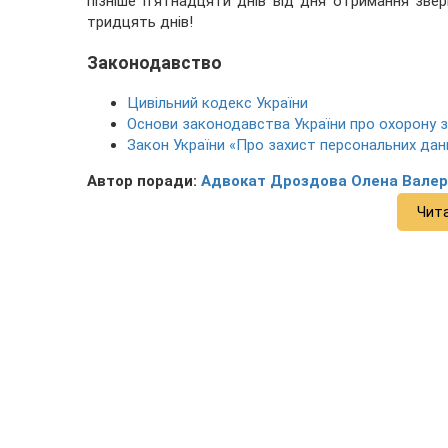
пізніше п'ятнадцяти днів від дня отримання зве
тридцять днів!
Законодавство
Цивільний кодекс України
Основи законодавства України про охорону 
Закон України «Про захист персональних дан
Автор поради:
Адвокат Дроздова Олена Валер
Чит