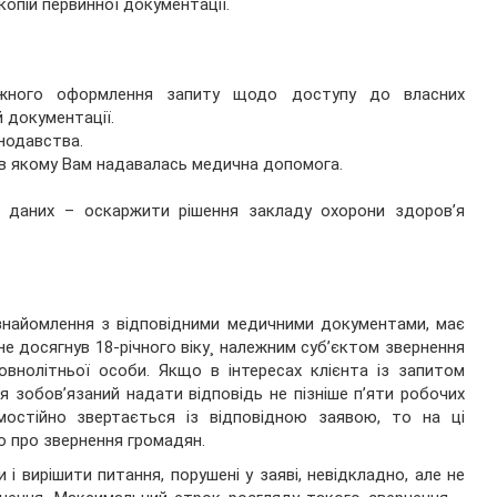
опій первинної документації.
жного оформлення запиту щодо доступу до власних
й документації.
нодавства.
 в якому Вам надавалась медична допомога.
х даних – оскаржити рішення закладу охорони здоров’я
ознайомлення з відповідними медичними документами, має
 не досягнув 18-річного віку¸ належним суб’єктом звернення
внолітньої особи. Якщо в інтересах клієнта із запитом
 зобов’язаний надати відповідь не пізніше п’яти робочих
остійно звертається із відповідною заявою, то на ці
 про звернення громадян.
і вирішити питання, порушені у заяві, невідкладно, але не