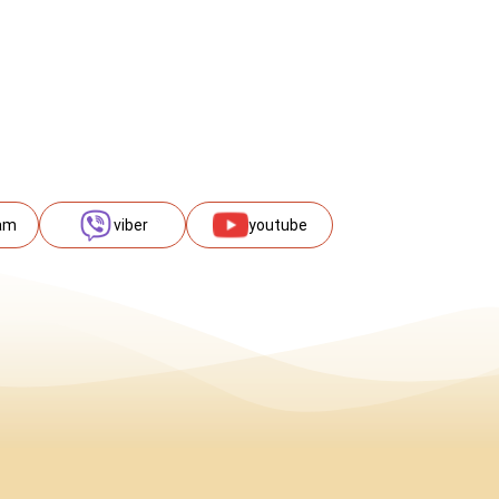
am
viber
youtube