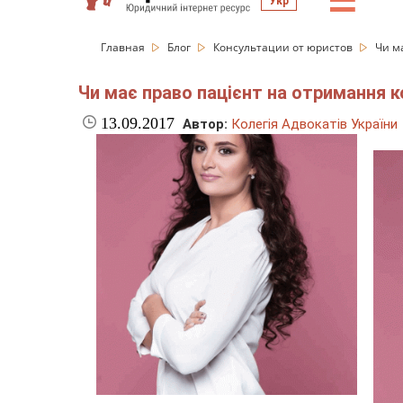
☰
Укр
Главная
Блог
Консультации от юристов
Чи ма
Чи має право пацієнт на отримання к
13.09.2017
Автор:
Колегія Адвокатів України