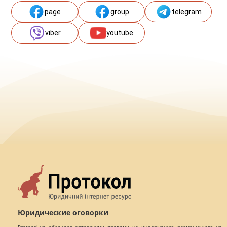
page
group
telegram
viber
youtube
Юридические оговорки
Protocol.ua обладает авторскими правами на информацию, размещенную на