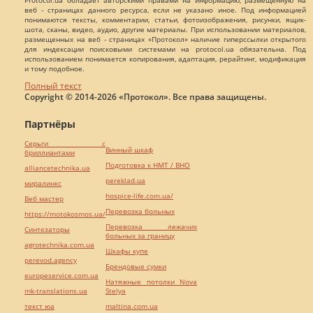
веб - страницах данного ресурса, если не указано иное. Под информацией
понимаются тексты, комментарии, статьи, фотоизображения, рисунки, ящик-
шота, сканы, видео, аудио, другие материалы. При использовании материалов,
размещенных на веб - страницах «Протокол» наличие гиперссылки открытого
для индексации поисковыми системами на protocol.ua обязательна. Под
использованием понимается копирования, адаптация, рерайтинг, модификация
и тому подобное.
Полный текст
Copyright © 2014-2026 «Протокол». Все права защищены.
Партнёры
Серьги с
Винный шкаф
бриллиантами
Подготовка к НМТ / ВНО
alliancetechnika.ua
pereklad.ua
миралинкс
hospice-life.com.ua/
Веб мастер
Перевозка больных
https://motokosmos.ua/
Перевозка лежачих
Синтезаторы
больных за границу
agrotechnika.com.ua
Шкафы купе
perevod.agency
Брендовые сумки
europeservice.com.ua
Натяжные потолки Nova
mk-translations.ua
Stelya
текст юа
maltina.com.ua