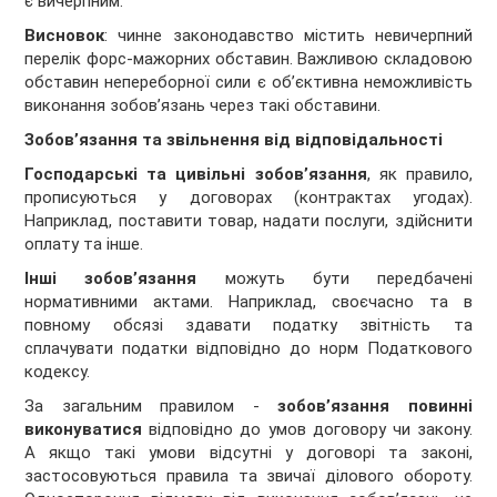
є вичерпним.
Висновок
: чинне законодавство містить невичерпний
перелік форс-мажорних обставин. Важливою складовою
обставин непереборної сили є об’єктивна неможливість
виконання зобов’язань через такі обставини.
Зобов’язання та звільнення від відповідальності
Господарські та цивільні зобов’язання
, як правило,
прописуються у договорах (контрактах угодах).
Наприклад, поставити товар, надати послуги, здійснити
оплату та інше.
Інші зобов’язання
можуть бути передбачені
нормативними актами. Наприклад, своєчасно та в
повному обсязі здавати податку звітність та
сплачувати податки відповідно до норм Податкового
кодексу.
За загальним правилом -
зобов’язання повинні
виконуватися
відповідно до умов договору чи закону.
А якщо такі умови відсутні у договорі та законі,
застосовуються правила та звичаї ділового обороту.