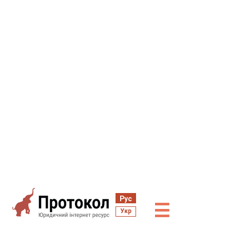
Рус
☰
Укр