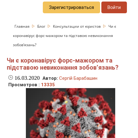
Зарегистрироваться
Войти
Главная
Блог
Консультации от юристов
Чи є
коронавірус форс-мажором та підставою невиконання
зобов’язань?
Чи є коронавірус форс-мажором та
підставою невиконання зобов’язань?
16.03.2020
Автор:
Сергій Барабашин
Просмотров :
13335