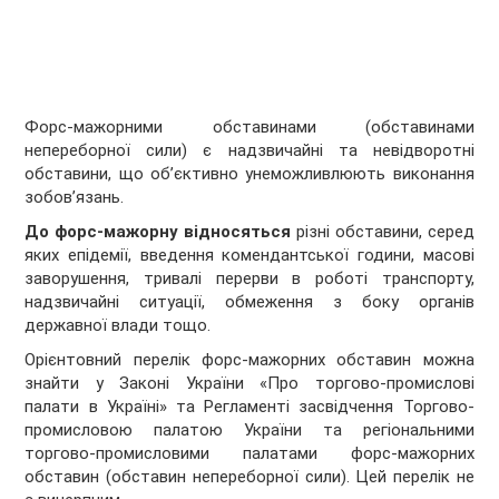
Форс-мажорними обставинами (обставинами
непереборної сили) є надзвичайні та невідворотні
обставини, що об’єктивно унеможливлюють виконання
зобов’язань.
До форс-мажорну відносяться
різні обставини, серед
яких епідемії, введення комендантської години, масові
заворушення, тривалі перерви в роботі транспорту,
надзвичайні ситуації, обмеження з боку органів
державної влади тощо.
Орієнтовний перелік форс-мажорних обставин можна
знайти у Законі України «Про торгово-промислові
палати в Україні» та Регламенті засвідчення Торгово-
промисловою палатою України та регіональними
торгово-промисловими палатами форс-мажорних
обставин (обставин непереборної сили). Цей перелік не