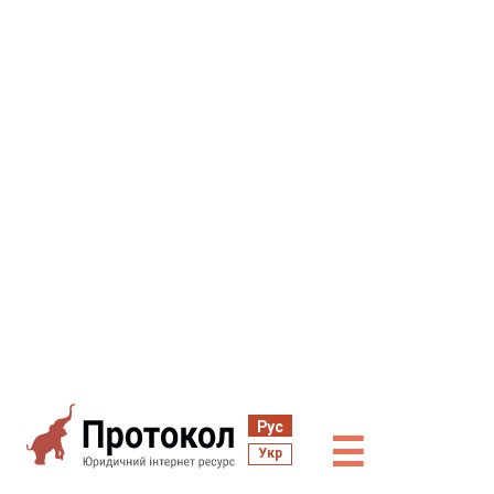
Рус
☰
Укр