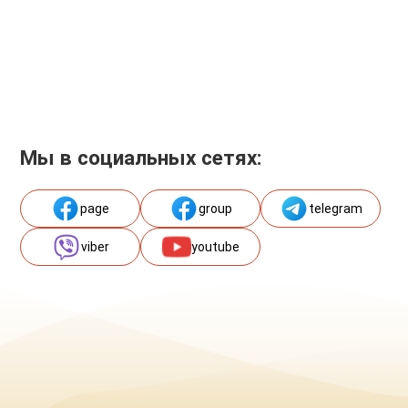
Мы в социальных сетях:
page
group
telegram
viber
youtube