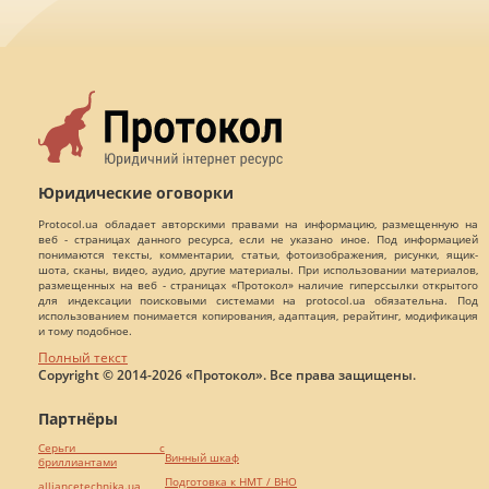
Юридические оговорки
Protocol.ua обладает авторскими правами на информацию, размещенную на
веб - страницах данного ресурса, если не указано иное. Под информацией
понимаются тексты, комментарии, статьи, фотоизображения, рисунки, ящик-
шота, сканы, видео, аудио, другие материалы. При использовании материалов,
размещенных на веб - страницах «Протокол» наличие гиперссылки открытого
для индексации поисковыми системами на protocol.ua обязательна. Под
использованием понимается копирования, адаптация, рерайтинг, модификация
и тому подобное.
Полный текст
Copyright © 2014-2026 «Протокол». Все права защищены.
Партнёры
Серьги с
Винный шкаф
бриллиантами
Подготовка к НМТ / ВНО
alliancetechnika.ua