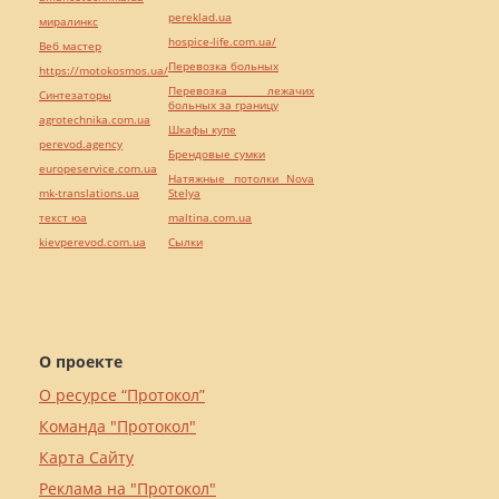
pereklad.ua
миралинкс
hospice-life.com.ua/
Веб мастер
Перевозка больных
https://motokosmos.ua/
Перевозка лежачих
Синтезаторы
больных за границу
agrotechnika.com.ua
Шкафы купе
perevod.agency
Брендовые сумки
europeservice.com.ua
Натяжные потолки Nova
mk-translations.ua
Stelya
текст юа
maltina.com.ua
kievperevod.com.ua
Cылки
О проекте
О ресурсе “Протокол”
Команда "Протокол"
Карта Сайту
Реклама на "Протокол"