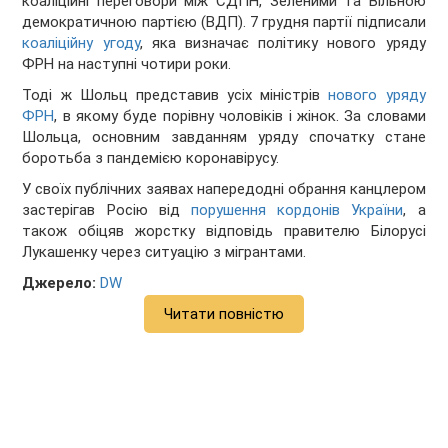
коаліційні переговори між СДПН, Зеленими та Вільною
демократичною партією (ВДП). 7 грудня партії підписали
коаліційну угоду
, яка визначає політику нового уряду
ФРН на наступні чотири роки.
Тоді ж Шольц представив усіх міністрів
нового уряду
ФРН
, в якому буде порівну чоловіків і жінок. За словами
Шольца, основним завданням уряду спочатку стане
боротьба з пандемією коронавірусу.
У своїх публічних заявах напередодні обрання канцлером
застерігав Росію від
порушення кордонів України
, а
також обіцяв жорстку відповідь правителю Білорусі
Лукашенку через ситуацію з мігрантами.
Джерело:
DW
Читати повністю