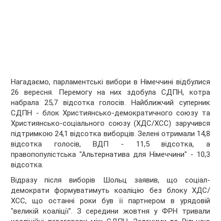
Нагадаємо, парламентські вибори в Німеччині відбулися
26 вересня. Перемогу на них здобула СДПН, котра
набрала 25,7 відсотка голосів. Найближчий суперник
СДПН - блок Християнсько-демократичного союзу та
Християнсько-соціального союзу (ХДС/ХСС) заручився
підтримкою 24,1 відсотка виборців. Зелені отримали 14,8
відсотка голосів, ВДП - 11,5 відсотка, а
правопопулістська "Альтернатива для Німеччини" - 10,3
відсотка.
Відразу після виборів Шольц заявив, що соціал-
демократи формуватимуть коаліцію без блоку ХДС/
ХСС, що останні роки був її партнером в урядовій
"великій коаліції". З середини жовтня у ФРН тривали