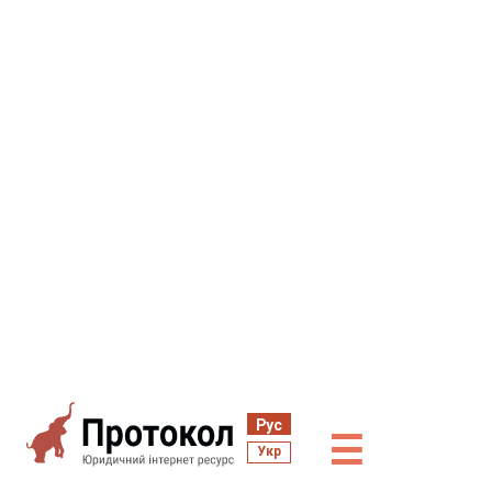
Рус
☰
Укр