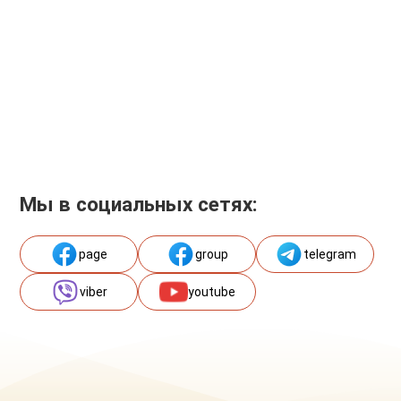
Мы в социальных сетях:
page
group
telegram
viber
youtube