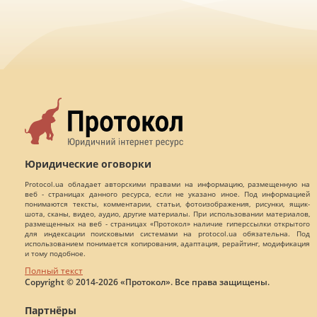
Юридические оговорки
Protocol.ua обладает авторскими правами на информацию, размещенную на
веб - страницах данного ресурса, если не указано иное. Под информацией
понимаются тексты, комментарии, статьи, фотоизображения, рисунки, ящик-
шота, сканы, видео, аудио, другие материалы. При использовании материалов,
размещенных на веб - страницах «Протокол» наличие гиперссылки открытого
для индексации поисковыми системами на protocol.ua обязательна. Под
использованием понимается копирования, адаптация, рерайтинг, модификация
и тому подобное.
Полный текст
Copyright © 2014-2026 «Протокол». Все права защищены.
Партнёры