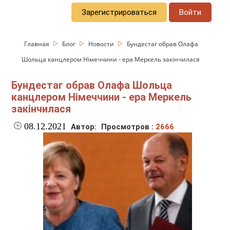
Зарегистрироваться
Войти
Главная
Блог
Новости
Бундестаг обрав Олафа
Шольца канцлером Німеччини - ера Меркель закінчилася
Бундестаг обрав Олафа Шольца
канцлером Німеччини - ера Меркель
закінчилася
08.12.2021
Автор:
Просмотров :
2666