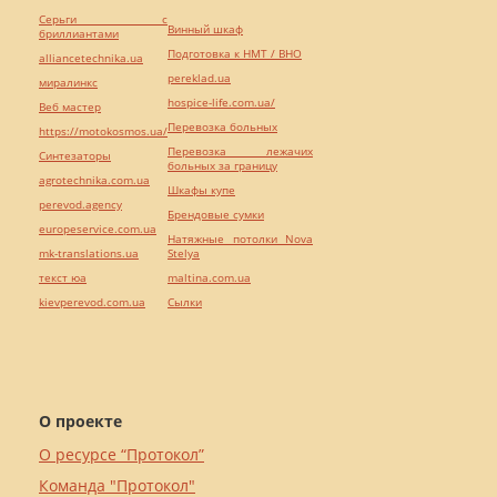
Серьги с
Винный шкаф
бриллиантами
Подготовка к НМТ / ВНО
alliancetechnika.ua
pereklad.ua
миралинкс
hospice-life.com.ua/
Веб мастер
Перевозка больных
https://motokosmos.ua/
Перевозка лежачих
Синтезаторы
больных за границу
agrotechnika.com.ua
Шкафы купе
perevod.agency
Брендовые сумки
europeservice.com.ua
Натяжные потолки Nova
mk-translations.ua
Stelya
текст юа
maltina.com.ua
kievperevod.com.ua
Cылки
О проекте
О ресурсе “Протокол”
Команда "Протокол"