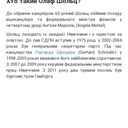
Хто такий Олаф Шольц?
До обрання канцлером 63-річний Шольц обіймав посаду
віцеканцлера та федерального міністра фінансів у
четвертому уряді Анґели Меркель (Angela Merkel).
Шольц походить із західної Німеччини і є юристом за
освітою. До лав СДПН вступив у 1975 році, у 2002-2004
роках був генеральним секретарем партії. Під час
канцлерства
Ґергарда Шредера
(Gerhard Schröder) у
1998-2005 роках вважався його найближчим соратником.
З 2007 до 2009 року керував федеральним міністерством
праці Німеччини. З 2011 року два терміни поспіль був
бургомістром Гамбурга.