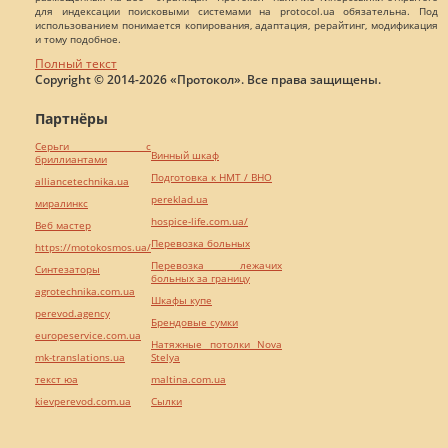
для индексации поисковыми системами на protocol.ua обязательна. Под
использованием понимается копирования, адаптация, рерайтинг, модификация
и тому подобное.
Полный текст
Copyright © 2014-2026 «Протокол». Все права защищены.
Партнёры
Серьги с
Винный шкаф
бриллиантами
Подготовка к НМТ / ВНО
alliancetechnika.ua
pereklad.ua
миралинкс
hospice-life.com.ua/
Веб мастер
Перевозка больных
https://motokosmos.ua/
Перевозка лежачих
Синтезаторы
больных за границу
agrotechnika.com.ua
Шкафы купе
perevod.agency
Брендовые сумки
europeservice.com.ua
Натяжные потолки Nova
mk-translations.ua
Stelya
текст юа
maltina.com.ua
kievperevod.com.ua
Cылки