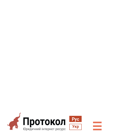
Рус
☰
Укр