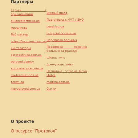
Партнёры
Серьги с
Винный шкаф
бриллиантами
Подготовка к НМТ / ВНО
alliancetechnika.ua
pereklad.ua
миралинкс
hospice-life.com.ua/
Веб мастер
Перевозка больных
https://motokosmos.ua/
Перевозка лежачих
Синтезаторы
больных за границу
agrotechnika.com.ua
Шкафы купе
perevod.agency
Брендовые сумки
europeservice.com.ua
Натяжные потолки Nova
mk-translations.ua
Stelya
текст юа
maltina.com.ua
kievperevod.com.ua
Cылки
О проекте
О ресурсе “Протокол”