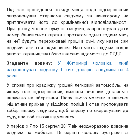
Під час проведення огляду місця події підозрюваний
запропонував старшому слідчому за винагороду не
притягнувати його до кримінальної відповідальності.
При цьому, чоловік суму не озвучив, запропонував дати
номер банківської картки і протягом однієї години часу
на неї будуть перераховані гроші в сумі, яку назве сам
слідчий, але той відмовився. Натомість слідчий подав
рапорт керівництву і було внесено відомості до ЄРДР.
Згадайте новину:
У Житомирі чоловіка, який
запропонував слідчому 1 тис. доларів, засудили на 4
роки
У справі про крадіжку грошей легковий автомобіль, на
якому їхав підозрюваний, визнали речовим доказом і
вилучено на зберігання. Після цього чоловік з власної
ініціативи приїхав у відділок поліції і став пропонувати
хабар іншому слідчому, щоб справу не скеровували до
суду, але той також відмовився.
У період з 7 по 15 серпня 2017 він неодноразово дзвонив
слідчим на мобільні. 15 серпня чоловік зустрівся зі