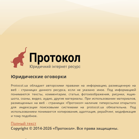
Юридические оговорки
Protocol.ua обладает авторскими правами на информацию, размещенную на
веб - страницах данного ресурса, если не указано иное. Под информацией
понимаются тексты, комментарии, статьи, фотоизображения, рисунки, ящик-
шота, сканы, видео, аудио, другие материалы. При использовании материалов,
размещенных на веб - страницах «Протокол» наличие гиперссылки открытого
для индексации поисковыми системами на protocol.ua обязательна. Под
использованием понимается копирования, адаптация, рерайтинг, модификация
и тому подобное.
Полный текст
Copyright © 2014-2026 «Протокол». Все права защищены.