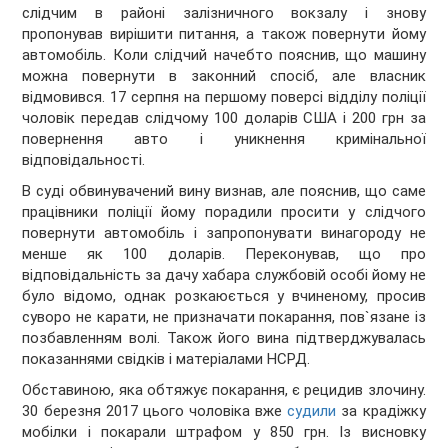
слідчим в районі залізничного вокзалу і знову
пропонував вирішити питання, а також повернути йому
автомобіль. Коли слідчий начебто пояснив, що машину
можна повернути в законний спосіб, але власник
відмовився. 17 серпня на першому поверсі відділу поліції
чоловік передав слідчому 100 доларів США і 200 грн за
повернення авто і уникнення кримінальної
відповідальності.
В суді обвинувачений вину визнав, але пояснив, що саме
працівники поліції йому порадили просити у слідчого
повернути автомобіль і запропонувати винагороду не
менше як 100 доларів. Переконував, що про
відповідальність за дачу хабара службовій особі йому не
було відомо, однак розкаюється у вчиненому, просив
суворо не карати, не призначати покарання, пов`язане із
позбавленням волі. Також його вина підтверджувалась
показаннями свідків і матеріалами НСРД.
Обставиною, яка обтяжує покарання, є рецидив злочину.
30 березня 2017 цього чоловіка вже
судили
за крадіжку
мобілки і покарали штрафом у 850 грн. Із висновку