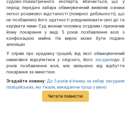
судово-психіатричного експерта, вбачається, що у
період передачі хабара обвинувачений виявляв ознаки
легкої розумової відсталості (помірної дебільності), що
не позбавляло його здатності усвідомлювати свої дії та
керувати ними. Суд визнав чоловіка осудним і призначив
йому покарання у виді 5 років позбавлення волі з
конфіскацією майна. На вирок може бути подано
апеляцію
У справі про крадіжку грошей, від якої обвинувачений
намагався відкупитися у слідчого, його
засудили
до 2
років позбавлення волі, але звільнено від відбуття
покарання за амністією.
Згадайте новину:
До 5 років в’язниці за хабар засудили
поліцейських, які тікали, викидаючи гроші у вікно
Читати повністю