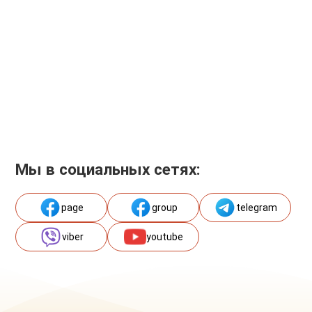
Мы в социальных сетях:
page
group
telegram
viber
youtube