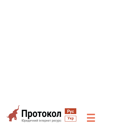
Рус
☰
Укр