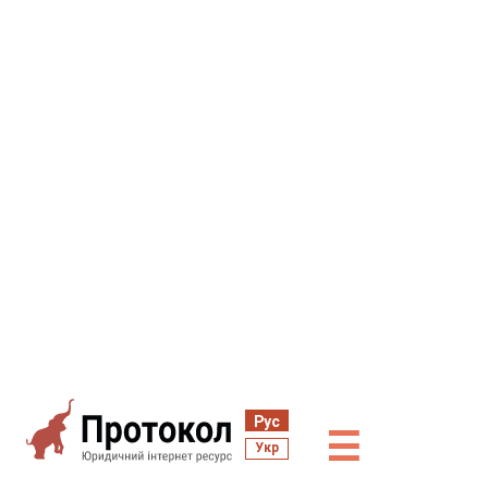
Рус
☰
Укр