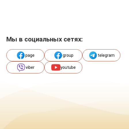
Мы в социальных сетях:
page
group
telegram
viber
youtube