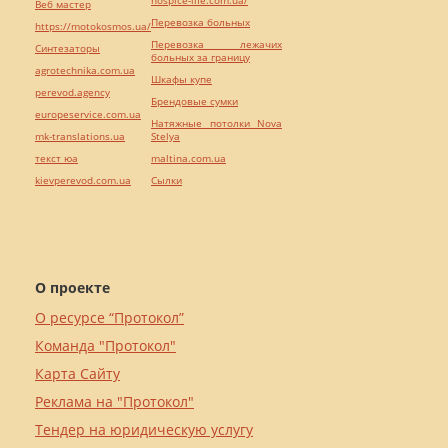
Веб мастер
Перевозка больных
https://motokosmos.ua/
Перевозка лежачих
Синтезаторы
больных за границу
agrotechnika.com.ua
Шкафы купе
perevod.agency
Брендовые сумки
europeservice.com.ua
Натяжные потолки Nova
mk-translations.ua
Stelya
текст юа
maltina.com.ua
kievperevod.com.ua
Cылки
О проекте
О ресурсе “Протокол”
Команда "Протокол"
Карта Сайту
Реклама на "Протокол"
Тендер на юридическую услугу