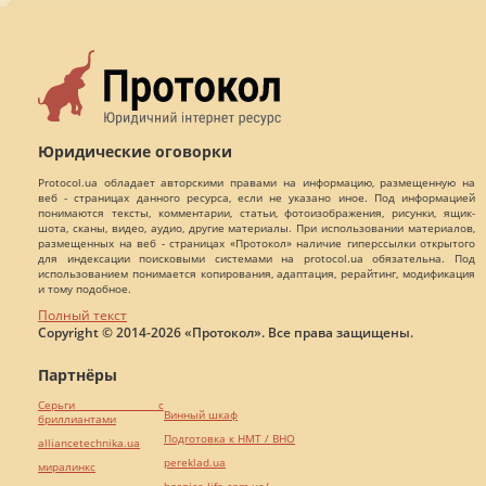
Юридические оговорки
Protocol.ua обладает авторскими правами на информацию, размещенную на
веб - страницах данного ресурса, если не указано иное. Под информацией
понимаются тексты, комментарии, статьи, фотоизображения, рисунки, ящик-
шота, сканы, видео, аудио, другие материалы. При использовании материалов,
размещенных на веб - страницах «Протокол» наличие гиперссылки открытого
для индексации поисковыми системами на protocol.ua обязательна. Под
использованием понимается копирования, адаптация, рерайтинг, модификация
и тому подобное.
Полный текст
Copyright © 2014-2026 «Протокол». Все права защищены.
Партнёры
Серьги с
Винный шкаф
бриллиантами
Подготовка к НМТ / ВНО
alliancetechnika.ua
pereklad.ua
миралинкс
hospice-life.com.ua/