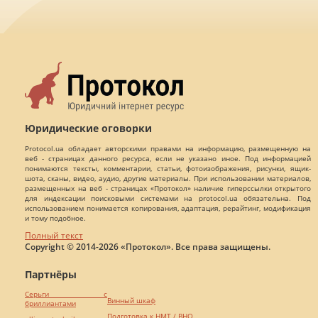
Юридические оговорки
Protocol.ua обладает авторскими правами на информацию, размещенную на
веб - страницах данного ресурса, если не указано иное. Под информацией
понимаются тексты, комментарии, статьи, фотоизображения, рисунки, ящик-
шота, сканы, видео, аудио, другие материалы. При использовании материалов,
размещенных на веб - страницах «Протокол» наличие гиперссылки открытого
для индексации поисковыми системами на protocol.ua обязательна. Под
использованием понимается копирования, адаптация, рерайтинг, модификация
и тому подобное.
Полный текст
Copyright © 2014-2026 «Протокол». Все права защищены.
Партнёры
Серьги с
Винный шкаф
бриллиантами
Подготовка к НМТ / ВНО