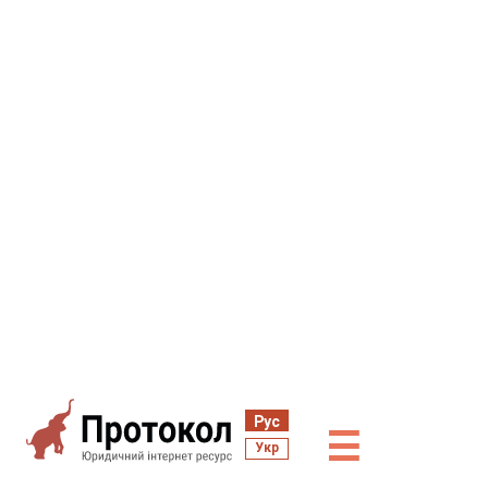
Рус
☰
Укр