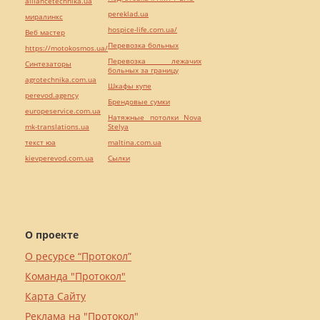
alliancetechnika.ua
pereklad.ua
миралинкс
hospice-life.com.ua/
Веб мастер
Перевозка больных
https://motokosmos.ua/
Перевозка лежачих
Синтезаторы
больных за границу
agrotechnika.com.ua
Шкафы купе
perevod.agency
Брендовые сумки
europeservice.com.ua
Натяжные потолки Nova
mk-translations.ua
Stelya
текст юа
maltina.com.ua
kievperevod.com.ua
Cылки
О проекте
О ресурсе “Протокол”
Команда "Протокол"
Карта Сайту
Реклама на "Протокол"