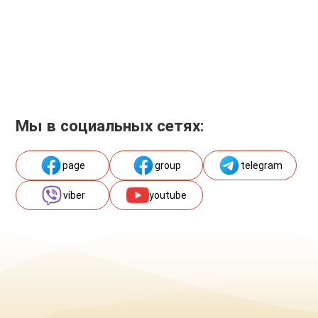
Мы в социальных сетях:
page
group
telegram
viber
youtube