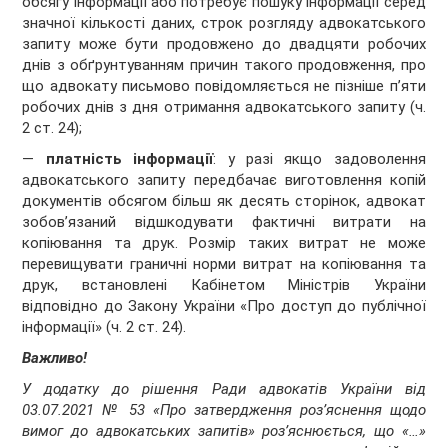
обсягу інформації або потребує пошуку інформації серед
значної кількості даних, строк розгляду адвокатського
запиту може бути продовжено до двадцяти робочих
днів з обґрунтуванням причин такого продовження, про
що адвокату письмово повідомляється не пізніше п’яти
робочих днів з дня отримання адвокатського запиту (ч.
2 ст. 24);
—
платність інформації
: у разі якщо задоволення
адвокатського запиту передбачає виготовлення копій
документів обсягом більш як десять сторінок, адвокат
зобов’язаний відшкодувати фактичні витрати на
копіювання та друк. Розмір таких витрат не може
перевищувати граничні норми витрат на копіювання та
друк, встановлені Кабінетом Міністрів України
відповідно до Закону України «Про доступ до публічної
інформації» (ч. 2 ст. 24).
Важливо!
У додатку до рішення Ради адвокатів України від
03.07.2021 № 53 «Про затвердження роз’яснення щодо
вимог до адвокатських запитів» роз’яснюється, що «…»