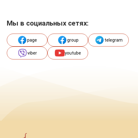
Мы в социальных сетях:
page
group
telegram
viber
youtube