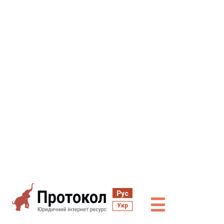
Рус
☰
Укр