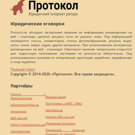
Юридические оговорки
Protocol.ua обладает авторскими правами на информацию, размещенную на
веб - страницах данного ресурса, если не указано иное. Под информацией
понимаются тексты, комментарии, статьи, фотоизображения, рисунки, ящик-
шота, сканы, видео, аудио, другие материалы. При использовании материалов,
размещенных на веб - страницах «Протокол» наличие гиперссылки открытого
для индексации поисковыми системами на protocol.ua обязательна. Под
использованием понимается копирования, адаптация, рерайтинг, модификация
и тому подобное.
Полный текст
Copyright © 2014-2026 «Протокол». Все права защищены.
Партнёры
Серьги с
Винный шкаф
бриллиантами
Подготовка к НМТ / ВНО
alliancetechnika.ua
pereklad.ua
миралинкс
hospice-life.com.ua/
Веб мастер
Перевозка больных
https://motokosmos.ua/
Перевозка лежачих
Синтезаторы
больных за границу