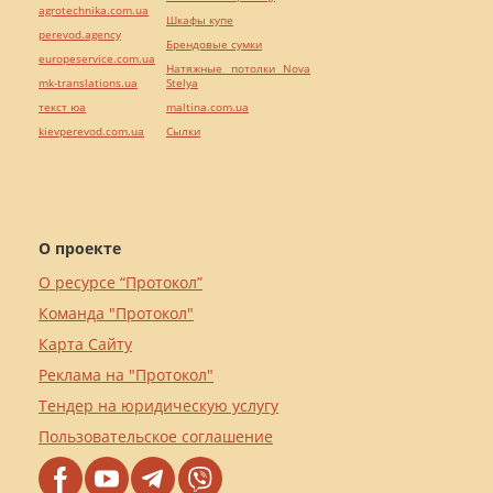
agrotechnika.com.ua
Шкафы купе
perevod.agency
Брендовые сумки
europeservice.com.ua
Натяжные потолки Nova
mk-translations.ua
Stelya
текст юа
maltina.com.ua
kievperevod.com.ua
Cылки
О проекте
О ресурсе “Протокол”
Команда "Протокол"
Карта Сайту
Реклама на "Протокол"
Тендер на юридическую услугу
Пользовательское соглашение