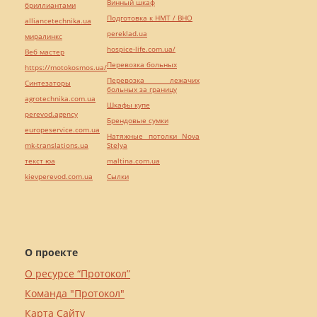
Винный шкаф
бриллиантами
Подготовка к НМТ / ВНО
alliancetechnika.ua
pereklad.ua
миралинкс
hospice-life.com.ua/
Веб мастер
Перевозка больных
https://motokosmos.ua/
Перевозка лежачих
Синтезаторы
больных за границу
agrotechnika.com.ua
Шкафы купе
perevod.agency
Брендовые сумки
europeservice.com.ua
Натяжные потолки Nova
mk-translations.ua
Stelya
текст юа
maltina.com.ua
kievperevod.com.ua
Cылки
О проекте
О ресурсе “Протокол”
Команда "Протокол"
Карта Сайту