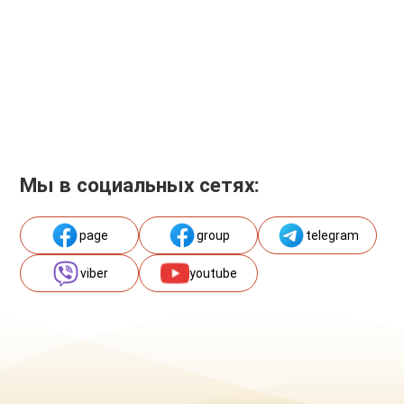
Мы в социальных сетях:
page
group
telegram
viber
youtube