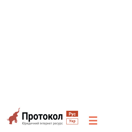
Рус
☰
Укр