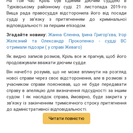
На той час Кріль був єдиним діючим суддею в
Турківському районному суді. 21 листопада 2019-го
Вища рада правосуддя відсторонила його від посади
судді у звʼязку з притягненням до кримінальної
відповідальності за першим епізодом.
Згадайте новину:
Жанна Єленіна, Ірина Григорʼєва, Ігор
Желєзний та Олександр Прокопенко - судді ВС
отримали підозри ( у справі Жеваго)
Як видно записів розмов, Кріль все ж прагнув, щоб його
продовжували вважати діючим судде.
Він начебто розумів, що не може вплинути на розгляд
нової справи через своє відсторонення, але в розмові з
учасником справи пояснював, що не буде передавати
справу в апеляцію для визначення підсудності за іншим
судом. І як наслідок справа, ймовірно, буде закрита у
звʼязку із закінченням тримісячного строку притягнення
до адміністративної відповідальності.
Читати повністю