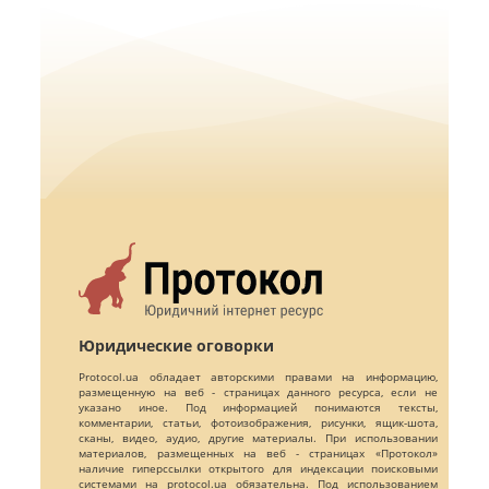
Юридические оговорки
Protocol.ua обладает авторскими правами на информацию,
размещенную на веб - страницах данного ресурса, если не
указано иное. Под информацией понимаются тексты,
комментарии, статьи, фотоизображения, рисунки, ящик-шота,
сканы, видео, аудио, другие материалы. При использовании
материалов, размещенных на веб - страницах «Протокол»
наличие гиперссылки открытого для индексации поисковыми
системами на protocol.ua обязательна. Под использованием