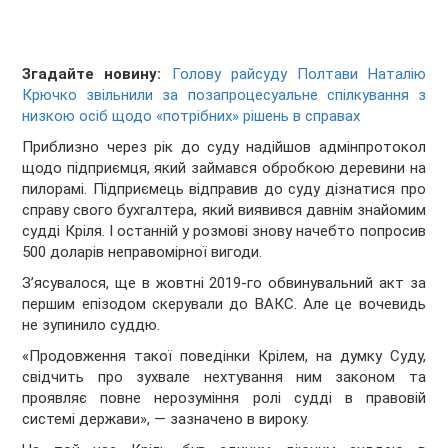
Згадайте новину:
Голову райсуду Полтави Наталію
Крючко звільнили за позапроцесуальне спілкування з
низкою осіб щодо «потрібних» рішень в справах
Приблизно через рік до суду надійшов адмінпротокол
щодо підприємця, який займався обробкою деревини на
пилорамі. Підприємець відправив до суду дізнатися про
справу свого бухгалтера, який виявився давнім знайомим
судді Кріля. І останній у розмові знову начебто попросив
500 доларів неправомірної вигоди.
Зʼясувалося, ще в жовтні 2019-го обвинувальний акт за
першим епізодом скерували до ВАКС. Але це вочевидь
не зупинило суддю.
«Продовження такої поведінки Крілем, на думку Суду,
свідчить про зухвале нехтування ним законом та
проявляє повне нерозуміння ролі судді в правовій
системі держави», — зазначено в вироку.