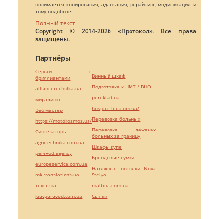
понимается копирования, адаптация, рерайтинг, модификация и
тому подобное.
Полный текст
Copyright © 2014-2026 «Протокол». Все права
защищены.
Партнёры
Серьги с
Винный шкаф
бриллиантами
Подготовка к НМТ / ВНО
alliancetechnika.ua
pereklad.ua
миралинкс
hospice-life.com.ua/
Веб мастер
Перевозка больных
https://motokosmos.ua/
Перевозка лежачих
Синтезаторы
больных за границу
agrotechnika.com.ua
Шкафы купе
perevod.agency
Брендовые сумки
europeservice.com.ua
Натяжные потолки Nova
mk-translations.ua
Stelya
текст юа
maltina.com.ua
kievperevod.com.ua
Cылки