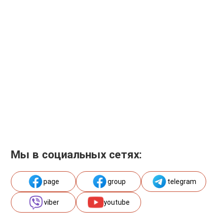
Мы в социальных сетях:
page
group
telegram
viber
youtube