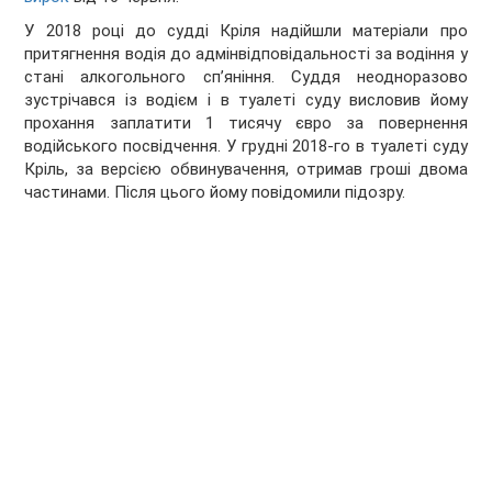
У 2018 році до судді Кріля надійшли матеріали про
притягнення водія до адмінвідповідальності за водіння у
стані алкогольного спʼяніння. Суддя неодноразово
зустрічався із водієм і в туалеті суду висловив йому
прохання заплатити 1 тисячу євро за повернення
водійського посвідчення. У грудні 2018-го в туалеті суду
Кріль, за версією обвинувачення, отримав гроші двома
частинами. Після цього йому повідомили підозру.