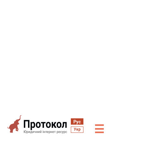
Рус
☰
Укр