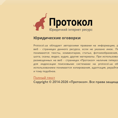
Юридические оговорки
Protocol.ua обладает авторскими правами на информацию,
веб - страницах данного ресурса, если не указано иное. 
понимаются тексты, комментарии, статьи, фотоизображения,
шота, сканы, видео, аудио, другие материалы. При использов
размещенных на веб - страницах «Протокол» наличие гиперс
для индексации поисковыми системами на protocol.ua об
использованием понимается копирования, адаптация, рерайти
и тому подобное.
Полный текст
Copyright © 2014-2026 «Протокол». Все права защищ