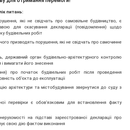
ву для отримання перемоги!
ік питань:
рушення, які не свідчать про самовільне будівництво, є
тавою для скасування декларації (повідомлення) щодо
ку будівельних робіт
 чого призводять порушення, які не свідчать про самочинне
ть, державний орган будівельно-архітектурного контролю
і вимагати його знесення
ня) про початок будівельних робіт після проведення
товність об'єкта до експлуатації
цію архітектури та містобудування звернутися до суду з
ьної перевірки є обов'язковим для встановлення факту
 нерухомості на підставі зареєстрованої декларації про
рпує свою дію фактом виконання