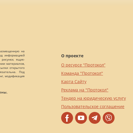
 размещенную на
О проекте
Под информацией
 рисунки, ящик-
ании материалов,
О ресурсе “Протокол”
сылки открытого
язательна. Под
Команда "Протокол"
нг, модификация
Карта Сайту
Реклама на "Протокол"
ены.
Тендер на юридическую услугу
Пользовательское соглашение