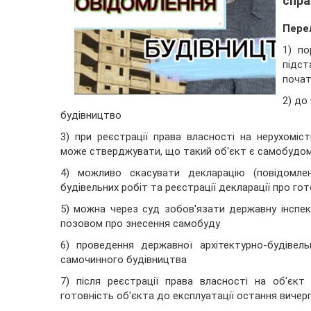
спра
Перел
1) по
підс
почат
2) до
будівництво
3) при реєстрації права власності на нерухоміс
може стверджувати, що такий об'єкт є самобудом 
4) можливо скасувати декларацію (повідомлен
будівельних робіт та реєстрації декларації про го
5) можна через суд зобов'язати державну інспек
позовом про знесення самобуду
6) проведення державної архітектурно-будівел
самочинного будівництва
7) після реєстрації права власності на об'єкт
готовність об'єкта до експлуатації остання виче