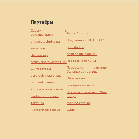
Партнёры
Серьги с
Винный шкаф
бриллиантами
Подготовка к НМТ / ВНО
alliancetechnika.ua
pereklad.ua
миралинкс
hospice-life.com.ua/
Веб мастер
Перевозка больных
https://motokosmos.ua/
Перевозка лежачих
Синтезаторы
больных за границу
agrotechnika.com.ua
Шкафы купе
perevod.agency
Брендовые сумки
europeservice.com.ua
Натяжные потолки Nova
mk-translations.ua
Stelya
текст юа
maltina.com.ua
kievperevod.com.ua
Cылки